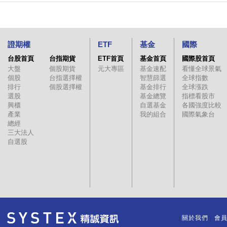
證期權
ETF
基金
國際
台股首頁
台指期貨
ETF首頁
基金首頁
國際股首頁
大盤
個股期貨
元大專區
基金速配
看懂全球景氣
個股
台指選擇權
智慧篩選
全球指數
排行
個股選擇權
基金排行
全球漲跌
選股
基金總覽
指標看股市
興櫃
自選基金
各國強度比較
產業
我的組合
國際氣象台
總經
三大法人
自選股
關於我們
會
｜
｜