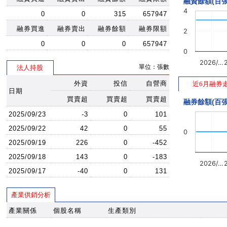
融資餘額(百張
4
0
0
315
657947
融券買進
融券賣出
融券餘額
融券限額
2
0
0
0
657947
0
2026/…
單位：張數
法人持股
外資
投信
自營商
近6月融券
日期
買賣超
買賣超
買賣超
融券餘額(百張
2025/09/23
-3
0
101
2025/09/22
42
0
55
0
2025/09/19
226
0
-452
2025/09/18
143
0
-183
2026/…
2025/09/17
-40
0
131
產業供銷分析
產業關係
個股名稱
生產類別