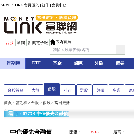
MONEY LINK 會員
登入
|
註冊
|
會員中心
設為首頁
台股
新聞
訂閱電子報
ETF
證期權
基金
國際
外匯
債券
個股
台股首頁
大盤
排行
選股
興櫃
產業
總
首頁
>
證期權
>
台股
>
個股
> 當日走勢
00773B 中信優先金融債
中信優先金融債
開盤：
35.65
最高：