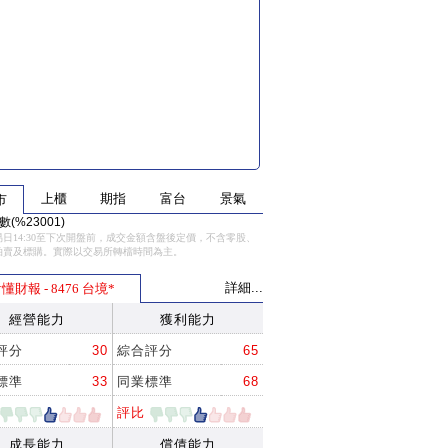
上櫃
期指
富台
景氣
市
(%23001)
日14:30至下次開盤前，成交金額含盤後定價，不含零股、
拍賣及標購。實際以交易所轉檔時間為主。
詳細...
懂財報 - 8476 台境*
經營能力
獲利能力
評分
30
綜合評分
65
標準
33
同業標準
68
評比
成長能力
償債能力