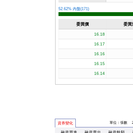
單位：張數 202
資券變化
融資買進
融資賣出
融資餘額