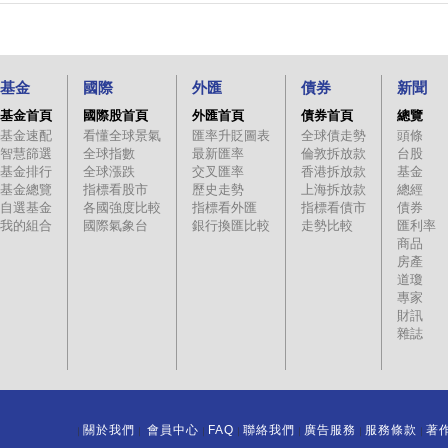
基金
國際
外匯
債券
新聞
基金首頁
國際股首頁
外匯首頁
債券首頁
總覽
基金速配
看懂全球景氣
匯率升貶圖表
全球債走勢
頭條
智慧篩選
全球指數
最新匯率
倫敦拆放款
台股
基金排行
全球漲跌
交叉匯率
香港拆放款
基金
基金總覽
指標看股市
歷史走勢
上海拆放款
總經
自選基金
各國強度比較
指標看外匯
指標看債市
債券
我的組合
國際氣象台
銀行換匯比較
走勢比較
匯利率
商品
房產
道瓊
專家
財訊
雜誌
關於我們
會員中心
FAQ
聯絡我們
廣告服務
服務條款
著
｜
｜
｜
｜
｜
｜
｜