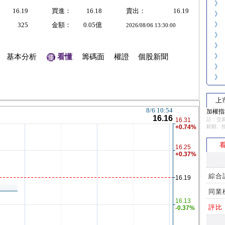
》
16.19
買進：
16.18
賣出：
16.19
》
》
325
金額：
0.05億
2026/08/06 13:30:00
》
》
》
基本分析
看懂
籌碼面
權證
個股新聞
》
》
上
加權指數
註：交易
鉅額、
看
綜合
同業
評比