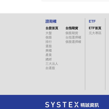
證期權
ETF
台股首頁
台指期貨
ETF首頁
大盤
個股期貨
元大專區
個股
台指選擇權
排行
個股選擇權
選股
興櫃
產業
總經
三大法人
自選股