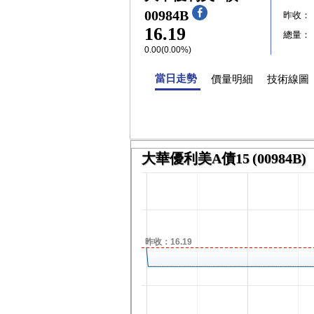
00984B
昨收：
16.19
總量：
0.00(0.00%)
當日走勢
價量明細
技術線圖