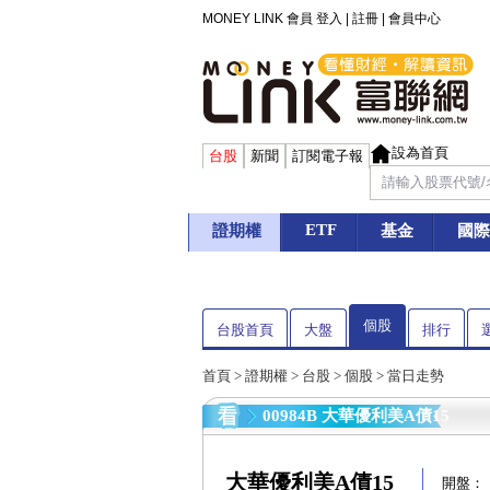
MONEY LINK 會員
登入
|
註冊
|
會員中心
設為首頁
台股
新聞
訂閱電子報
ETF
證期權
基金
國際
個股
台股首頁
大盤
排行
首頁
>
證期權
>
台股
>
個股
> 當日走勢
00984B 大華優利美A債15
大華優利美A債15
開盤：