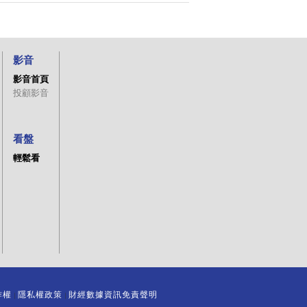
影音
影音首頁
投顧影音
看盤
輕鬆看
作權
隱私權政策
財經數據資訊免責聲明
｜
｜