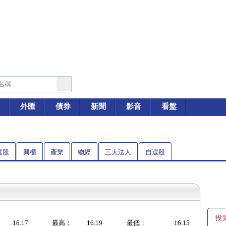
外匯
債券
新聞
影音
看盤
選股
興櫃
產業
總經
三大法人
自選股
投
16.17
最高：
16.19
最低：
16.15