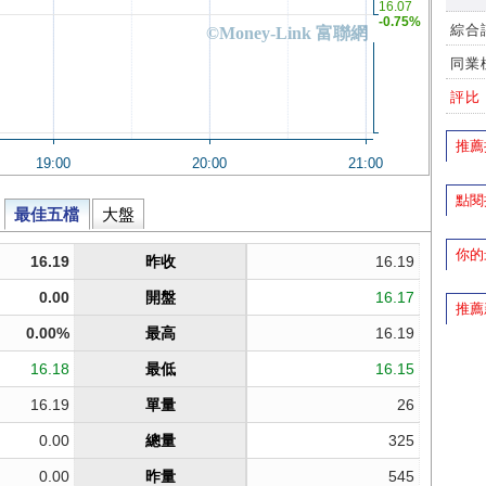
綜合
同業
評比
推薦
點閱
你的
推薦