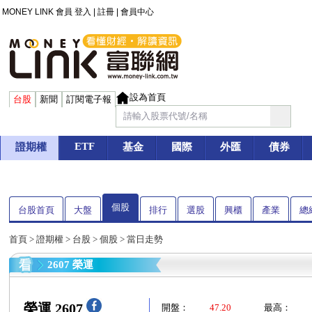
MONEY LINK 會員
登入
|
註冊
|
會員中心
設為首頁
台股
新聞
訂閱電子報
ETF
證期權
基金
國際
外匯
債券
個股
台股首頁
大盤
排行
選股
興櫃
產業
總
首頁
>
證期權
>
台股
>
個股
> 當日走勢
2607 榮運
榮運 2607
開盤：
47.20
最高：