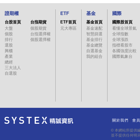
證期權
ETF
基金
國際
台股首頁
台指期貨
ETF首頁
基金首頁
國際股首頁
大盤
個股期貨
元大專區
基金速配
看懂全球景氣
個股
台指選擇權
智慧篩選
全球指數
排行
個股選擇權
基金排行
全球漲跌
選股
基金總覽
指標看股市
興櫃
自選基金
各國強度比較
產業
我的組合
國際氣象台
總經
三大法人
自選股
關於我們
會
｜
｜
© 本網站所提供
並不提供任何明