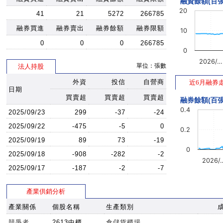
融資餘額(百張
20
41
21
5272
266785
融券買進
融券賣出
融券餘額
融券限額
10
0
0
0
266785
0
2026/…
單位：張數
法人持股
外資
投信
自營商
近6月融券
日期
買賣超
買賣超
買賣超
融券餘額(百張
0.4
2025/09/23
299
-37
-24
2025/09/22
-475
-5
0
0.2
2025/09/19
89
73
-19
0
2025/09/18
-908
-282
-2
2026/
2025/09/17
-187
-2
-7
產業供銷分析
產業關係
個股名稱
生產類別
競爭者
2613中櫃
倉儲貨櫃場