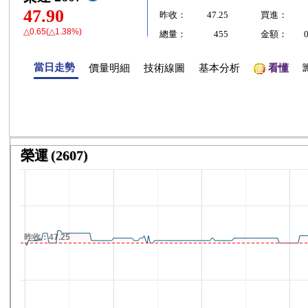
47.90
昨收：
47.25
買進：
△0.65(△1.38%)
總量：
455
金額：
當日走勢
價量明細
技術線圖
基本分析
看懂