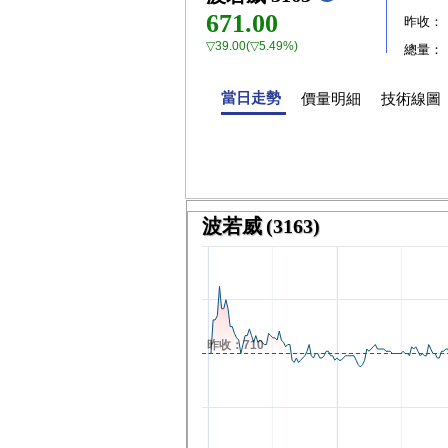
671.00
昨收：
▽39.00(▽5.49%)
總量：
當日走勢
價量明細
技術線圖