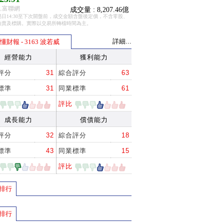
.富聯網
成交量 : 8,207.46億
日14:30至下次開盤前，成交金額含盤後定價，不含零股、
拍賣及標購。實際以交易所轉檔時間為主。
詳細...
懂財報 - 3163 波若威
經營能力
獲利能力
評分
31
綜合評分
63
標準
31
同業標準
61
評比
成長能力
償債能力
評分
32
綜合評分
18
標準
43
同業標準
15
評比
排行
排行