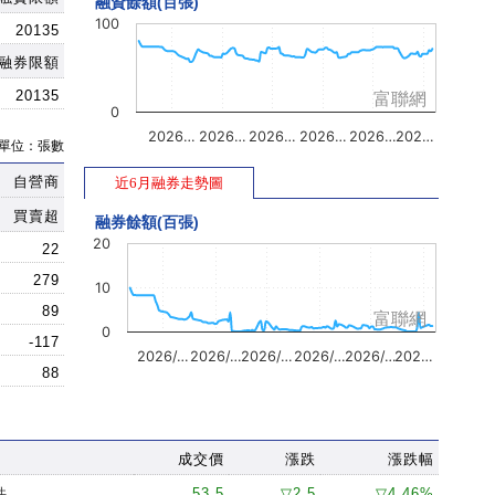
融資餘額(百張)
100
20135
融券限額
20135
富聯網
0
2026…
2026…
2026…
2026…
2026…
202…
單位：張數
自營商
近6月融券走勢圖
買賣超
融券餘額(百張)
20
22
279
10
89
富聯網
0
-117
2026/…
2026/…
2026/…
2026/…
2026/…
202…
88
成交價
漲跌
漲跌幅
件
53.5
▽2.5
▽4.46%