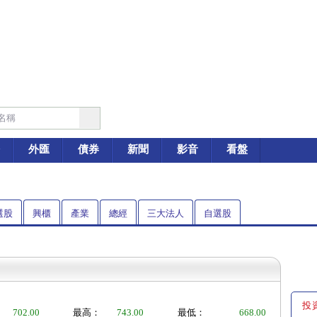
外匯
債券
新聞
影音
看盤
選股
興櫃
產業
總經
三大法人
自選股
投
702.00
最高：
743.00
最低：
668.00