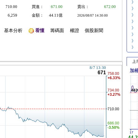
》
710.00
買進：
671.00
賣出：
672.00
》
》
6,259
金額：
44.11億
2026/08/07 14:30:00
》
》
基本分析
看懂
籌碼面
權證
個股新聞
》
》
》
上
加
443
17
44,2