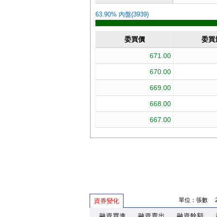
單位：張數 202
資券變化
融資買進
融資賣出
融資餘額