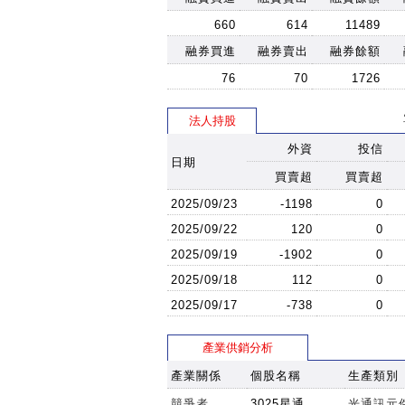
660
614
11489
融券買進
融券賣出
融券餘額
76
70
1726
法人持股
外資
投信
日期
買賣超
買賣超
2025/09/23
-1198
0
2025/09/22
120
0
2025/09/19
-1902
0
2025/09/18
112
0
2025/09/17
-738
0
產業供銷分析
產業關係
個股名稱
生產類別
競爭者
3025星通
光通訊元