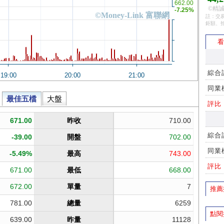
©精誠
註：交易
鉅額、
看
綜合
同業
評比
綜合
同業
評比
推薦
點閱