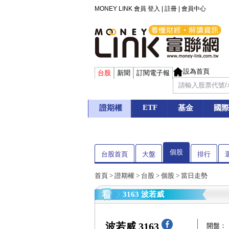
MONEY LINK 會員
登入
|
註冊
|
會員中心
設為首頁
台股
新聞
訂閱電子報
ETF
證期權
基金
國際
個股
台股首頁
大盤
排行
首頁
>
證期權
>
台股
>
個股
> 當日走勢
3163 波若威
波若威 3163
開盤：