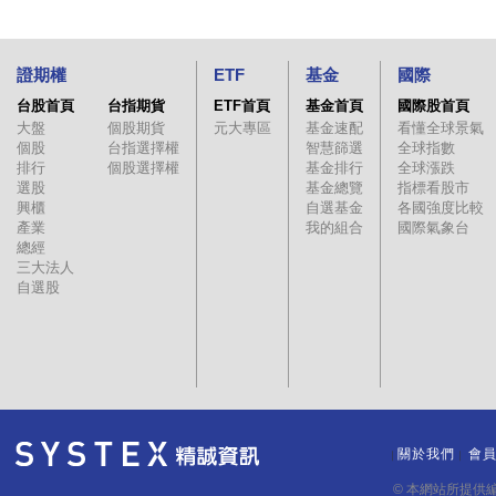
證期權
ETF
基金
國際
台股首頁
台指期貨
ETF首頁
基金首頁
國際股首頁
大盤
個股期貨
元大專區
基金速配
看懂全球景氣
個股
台指選擇權
智慧篩選
全球指數
排行
個股選擇權
基金排行
全球漲跌
選股
基金總覽
指標看股市
興櫃
自選基金
各國強度比較
產業
我的組合
國際氣象台
總經
三大法人
自選股
關於我們
會
｜
｜
© 本網站所提供