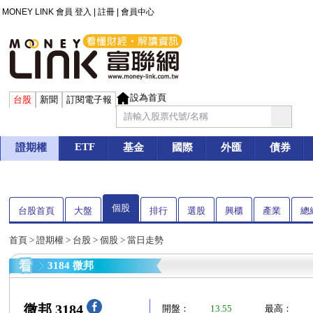
MONEY LINK 會員
登入
|
註冊
|
會員中心
設為首頁
台股
新聞
訂閱電子報
ETF
證期權
基金
國際
外匯
債券
個股
台股首頁
大盤
排行
選股
興櫃
產業
總
首頁
>
證期權
>
台股
>
個股
> 當日走勢
3184 微邦
微邦 3184
開盤：
13.55
最高：