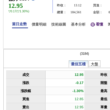
12.95
昨收：
13.12
買進：
▽0.17(▽1.30%)
總量：
184,561
金額：
當日走勢
價量明細
技術線圖
基本分析
看懂