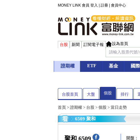
MONEY LINK 會員
登入
|
註冊
|
會員中心
設為首頁
台股
新聞
訂閱電子報
ETF
證期權
基金
國際
個股
台股首頁
大盤
排行
首頁
>
證期權
>
台股
>
個股
> 當日走勢
6509 聚和
聚和 6509
開盤：