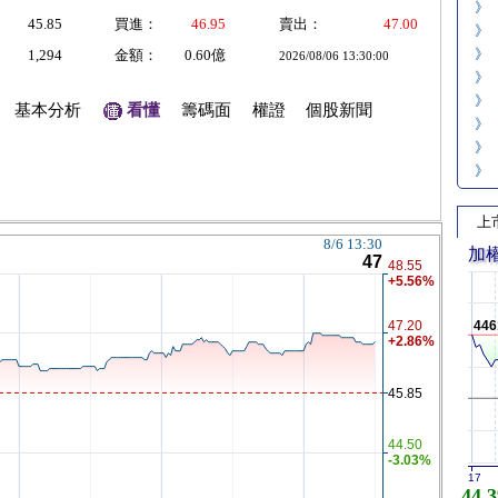
》
45.85
買進：
46.95
賣出：
47.00
》
》
1,294
金額：
0.60億
2026/08/06 13:30:00
》
》
基本分析
看懂
籌碼面
權證
個股新聞
》
》
》
上
加
446
17
44,3