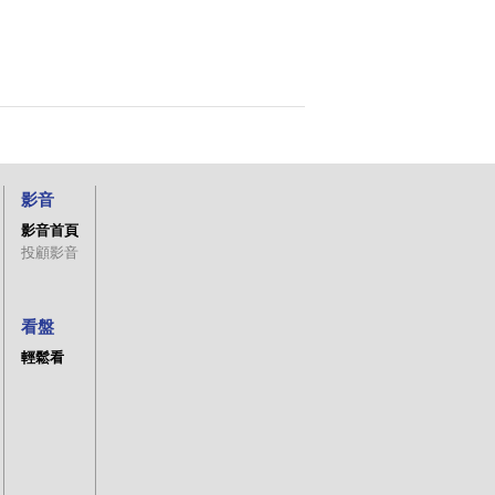
影音
影音首頁
投顧影音
看盤
輕鬆看