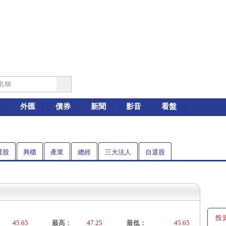
外匯
債券
新聞
影音
看盤
選股
興櫃
產業
總經
三大法人
自選股
投
45.65
最高：
47.25
最低：
45.65