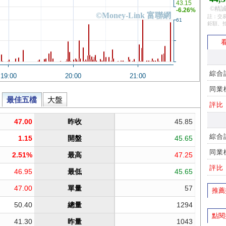
©精誠
註：交易
鉅額、
看
綜合
同業
評比
綜合
同業
評比
推薦
點閱