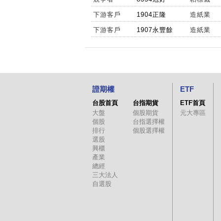
下游客戶
1904正隆
造紙業
下游客戶
1907永豐餘
造紙業
證期權
ETF
台股首頁
台指期貨
ETF首頁
大盤
個股期貨
元大專區
個股
台指選擇權
排行
個股選擇權
選股
興櫃
產業
總經
三大法人
自選股