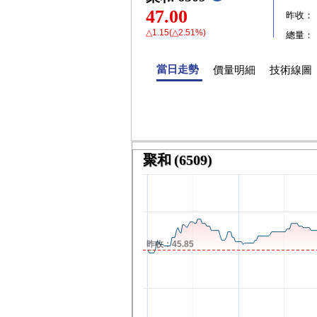
47.00
昨收：
△1.15(△2.51%)
總量：
當日走勢
價量明細
技術線圖