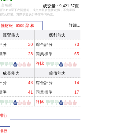
.富聯網
成交量 : 9,421.57億
日14:30至下次開盤前，成交金額含盤後定價，不含零股、
拍賣及標購。實際以交易所轉檔時間為主。
詳細...
懂財報 - 6509 聚 和
經營能力
獲利能力
評分
30
綜合評分
70
標準
28
同業標準
65
評比
成長能力
償債能力
評分
43
綜合評分
14
標準
41
同業標準
17
評比
排行
排行