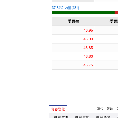
單位：張數 202
資券變化
融資買進
融資賣出
融資餘額