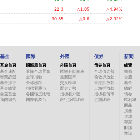
22.3
△1.05
△4.94%
30.35
△0.6
△2.02%
基金
國際
外匯
債券
新聞
基金首頁
國際股首頁
外匯首頁
債券首頁
總覽
基金速配
看懂全球景氣
匯率升貶圖表
全球債走勢
頭條
智慧篩選
全球指數
最新匯率
倫敦拆放款
台股
基金排行
全球漲跌
交叉匯率
香港拆放款
基金
基金總覽
指標看股市
歷史走勢
上海拆放款
總經
自選基金
各國強度比較
指標看外匯
指標看債市
債券
我的組合
國際氣象台
銀行換匯比較
走勢比較
匯利率
商品
房產
道瓊
專家
財訊
雜誌