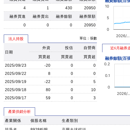
融資餘額(百張
10
4
1
430
20950
融券買進
融券賣出
融券餘額
融券限額
5
0
0
0
20950
0
2026/…
單位：張數
法人持股
外資
投信
自營商
近6月融券
日期
買賣超
買賣超
買賣超
融券餘額(百張
0.2
2025/09/23
-20
0
0
2025/09/22
8
0
0
0.1
2025/09/19
-22
0
5
0
2025/09/18
80
0
10
2026/
2025/09/17
59
0
3
產業供銷分析
產業關係
個股名稱
生產類別
競爭者
8928鉅明
高爾夫球桿頭