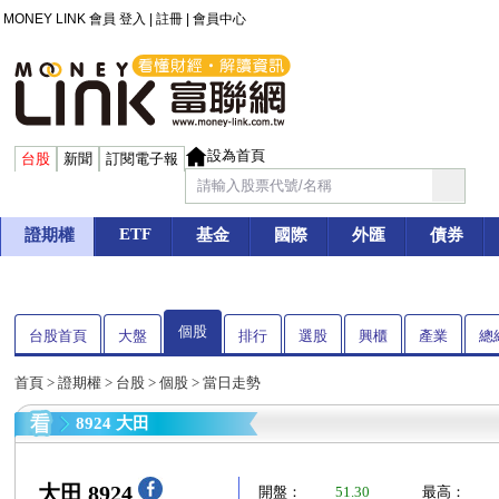
MONEY LINK 會員
登入
|
註冊
|
會員中心
設為首頁
台股
新聞
訂閱電子報
ETF
證期權
基金
國際
外匯
債券
個股
台股首頁
大盤
排行
選股
興櫃
產業
總
首頁
>
證期權
>
台股
>
個股
> 當日走勢
8924 大田
大田 8924
開盤：
51.30
最高：