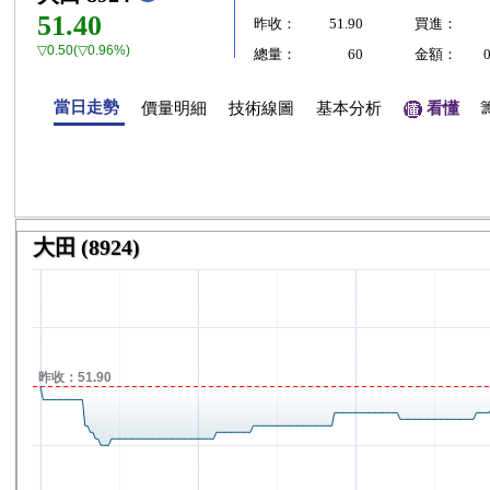
51.40
昨收：
51.90
買進：
▽0.50(▽0.96%)
總量：
60
金額：
當日走勢
價量明細
技術線圖
基本分析
看懂