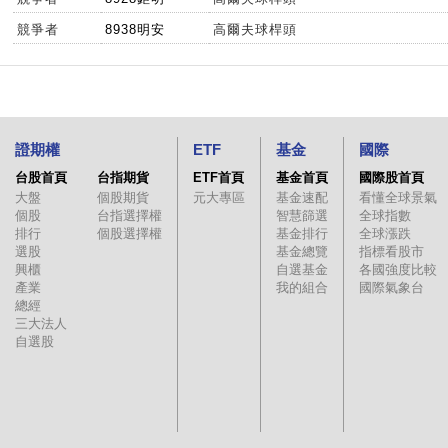
競爭者
8938明安
高爾夫球桿頭
證期權
ETF
基金
國際
台股首頁
台指期貨
ETF首頁
基金首頁
國際股首頁
大盤
個股期貨
元大專區
基金速配
看懂全球景氣
個股
台指選擇權
智慧篩選
全球指數
排行
個股選擇權
基金排行
全球漲跌
選股
基金總覽
指標看股市
興櫃
自選基金
各國強度比較
產業
我的組合
國際氣象台
總經
三大法人
自選股