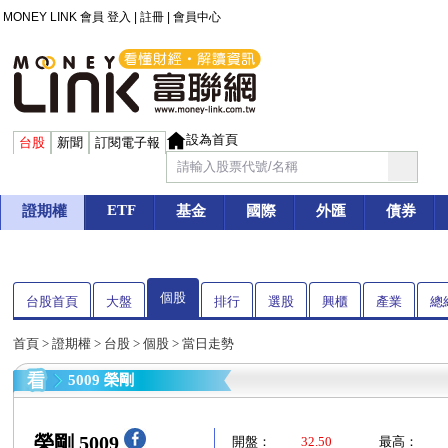
MONEY LINK 會員
登入
|
註冊
|
會員中心
設為首頁
台股
新聞
訂閱電子報
ETF
證期權
基金
國際
外匯
債券
個股
台股首頁
大盤
排行
選股
興櫃
產業
總
首頁
>
證期權
>
台股
>
個股
> 當日走勢
5009 榮剛
榮剛 5009
開盤：
32.50
最高：