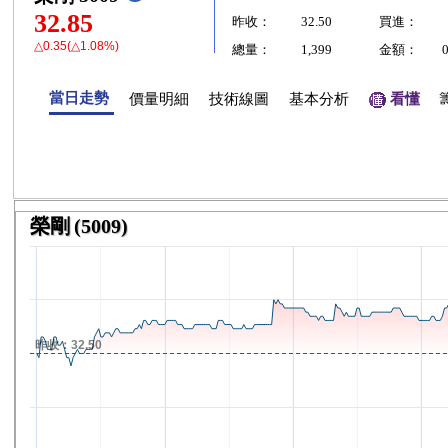
32.85
昨收：
32.50
買進：
△0.35(△1.08%)
總量：
1,399
金額：
當日走勢
價量明細
技術線圖
基本分析
看懂