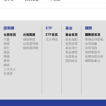
證期權
ETF
基金
國際
台股首頁
台指期貨
ETF首頁
基金首頁
國際股首頁
大盤
個股期貨
元大專區
基金速配
看懂全球景氣
個股
台指選擇權
智慧篩選
全球指數
排行
個股選擇權
基金排行
全球漲跌
選股
基金總覽
指標看股市
興櫃
自選基金
各國強度比較
產業
我的組合
國際氣象台
總經
三大法人
自選股