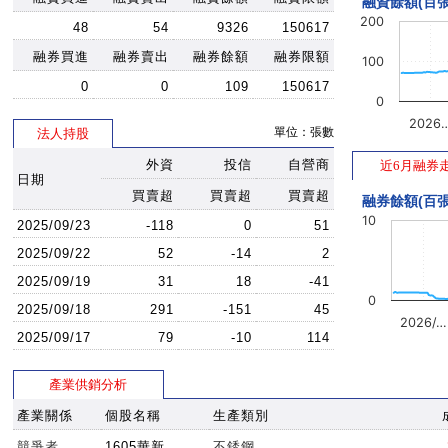
融資餘額(百張
200
48
54
9326
150617
融券買進
融券賣出
融券餘額
融券限額
100
0
0
109
150617
0
2026
單位：張數
法人持股
外資
投信
自營商
近6月融券
日期
買賣超
買賣超
買賣超
融券餘額(百張
10
2025/09/23
-118
0
51
2025/09/22
52
-14
2
2025/09/19
31
18
-41
0
2025/09/18
291
-151
45
2026/…
2025/09/17
79
-10
114
產業供銷分析
產業關係
個股名稱
生產類別
競爭者
1605華新
不銹鋼