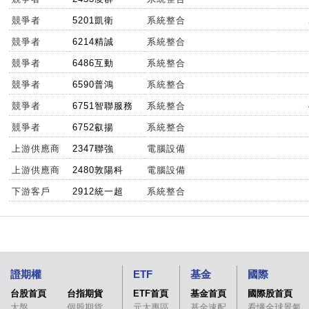
競爭者
5201凱衛
系統整合
競爭者
6214精誠
系統整合
競爭者
6486互動
系統整合
競爭者
6590普鴻
系統整合
競爭者
6751智聯服務
系統整合
競爭者
6752叡揚
系統整合
上游供應商
2347聯強
電腦設備
上游供應商
2480敦陽科
電腦設備
下游客戶
2912統一超
系統整合
證期權
ETF
基金
國際
台股首頁
台指期貨
ETF首頁
基金首頁
國際股首頁
大盤
個股期貨
元大專區
基金速配
看懂全球景氣