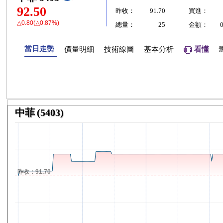
92.50
昨收：
91.70
買進：
△0.80(△0.87%)
總量：
25
金額：
當日走勢
價量明細
技術線圖
基本分析
看懂