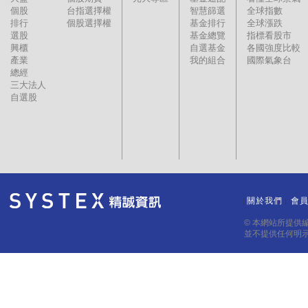
個股
台指選擇權
智慧篩選
全球指數
排行
個股選擇權
基金排行
全球漲跌
選股
基金總覽
指標看股市
興櫃
自選基金
各國強度比較
產業
我的組合
國際氣象台
總經
三大法人
自選股
關於我們
會
｜
｜
© 本網站所提供
並不提供任何明