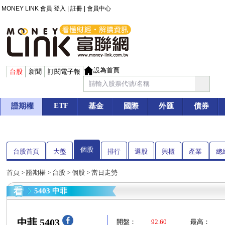
MONEY LINK 會員
登入
|
註冊
|
會員中心
設為首頁
台股
新聞
訂閱電子報
ETF
證期權
基金
國際
外匯
債券
個股
台股首頁
大盤
排行
選股
興櫃
產業
總
首頁
>
證期權
>
台股
>
個股
> 當日走勢
5403 中菲
中菲 5403
開盤：
92.60
最高：