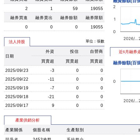
融資餘額(百張
2
2
1
59
19055
融券買進
融券賣出
融券餘額
融券限額
1
0
0
0
19055
0
2026/…
單位：張數
法人持股
外資
投信
自營商
近6月融券
日期
買賣超
買賣超
買賣超
融券餘額(百張
2025/09/23
-3
0
0
2025/09/22
-11
0
0
0
2025/09/19
-7
0
0
2025/09/18
-21
0
0
2026/…
2025/09/17
9
0
0
產業供銷分析
產業關係
個股名稱
生產類別
競爭者
2453凌群
系統整合