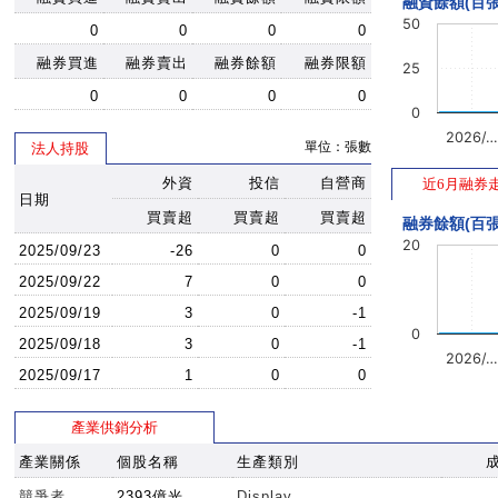
融資餘額(百張
50
0
0
0
0
融券買進
融券賣出
融券餘額
融券限額
25
0
0
0
0
0
2026/…
單位：張數
法人持股
外資
投信
自營商
近6月融券
日期
買賣超
買賣超
買賣超
融券餘額(百張
20
2025/09/23
-26
0
0
2025/09/22
7
0
0
2025/09/19
3
0
-1
0
2025/09/18
3
0
-1
2026/…
2025/09/17
1
0
0
產業供銷分析
產業關係
個股名稱
生產類別
競爭者
2393億光
Display