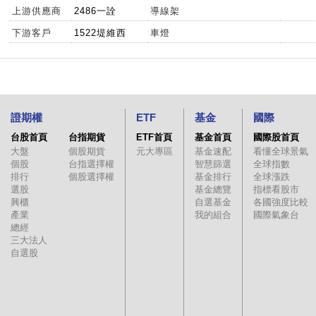
上游供應商
2486一詮
導線架
下游客戶
1522堤維西
車燈
證期權
ETF
基金
國際
台股首頁
台指期貨
ETF首頁
基金首頁
國際股首頁
大盤
個股期貨
元大專區
基金速配
看懂全球景氣
個股
台指選擇權
智慧篩選
全球指數
排行
個股選擇權
基金排行
全球漲跌
選股
基金總覽
指標看股市
興櫃
自選基金
各國強度比較
產業
我的組合
國際氣象台
總經
三大法人
自選股