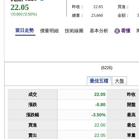
22.05
昨收：
22.85
買進：
▽0.80(▽3.50%)
總量：
25,660
金額：
當日走勢
價量明細
技術線圖
基本分析
看懂