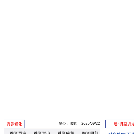
單位：張數 2025/09/22
資券變化
近6月融資
融資買進
融資賣出
融資餘額
融資限額