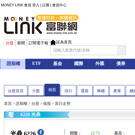
MONEY LINK 會員
登入
|
註冊
|
會員中心
設為首頁
台股
新聞
訂閱電子報
ETF
證期權
基金
國際
外匯
債券
個股
台股首頁
大盤
排行
選股
興櫃
產業
總
首頁
>
證期權
>
台股
>
個股
> 當日走勢
6226 光鼎
光鼎 6226
開盤：
22.75
最高：