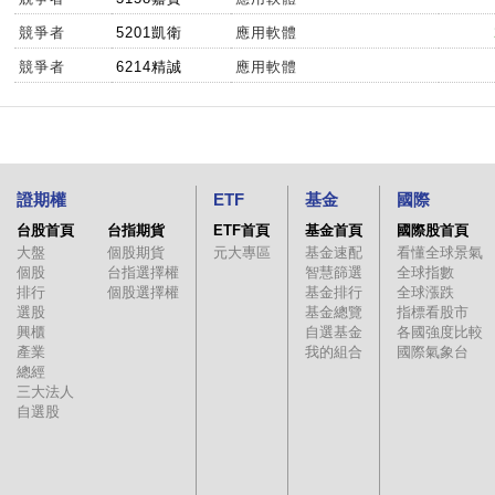
競爭者
5201凱衛
應用軟體
競爭者
6214精誠
應用軟體
證期權
ETF
基金
國際
台股首頁
台指期貨
ETF首頁
基金首頁
國際股首頁
大盤
個股期貨
元大專區
基金速配
看懂全球景氣
個股
台指選擇權
智慧篩選
全球指數
排行
個股選擇權
基金排行
全球漲跌
選股
基金總覽
指標看股市
興櫃
自選基金
各國強度比較
產業
我的組合
國際氣象台
總經
三大法人
自選股