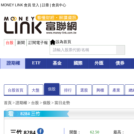
MONEY LINK 會員
登入
|
註冊
|
會員中心
設為首頁
台股
新聞
訂閱電子報
ETF
證期權
基金
國際
外匯
債券
個股
台股首頁
大盤
排行
選股
興櫃
產業
總
首頁
>
證期權
>
台股
>
個股
> 當日走勢
8284 三竹
三竹 8284
開盤：
62.50
最高：