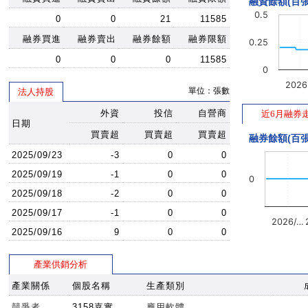
融資餘額(百張
0.5
0
0
21
11585
融券買進
融券賣出
融券餘額
融券限額
0.25
0
0
0
11585
0
202
單位：張數
法人持股
外資
投信
自營商
近6月融券
日期
買賣超
買賣超
買賣超
融券餘額(百張
2025/09/23
-3
0
0
2025/09/19
-1
0
0
0
2025/09/18
-2
0
0
2025/09/17
-1
0
0
2026/…
2025/09/16
9
0
0
產業供銷分析
產業關係
個股名稱
生產類別
競爭者
3158嘉實
應用軟體