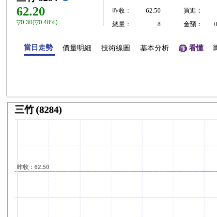
62.20
昨收：
62.50
買進：
▽0.30(▽0.48%)
總量：
8
金額：
當日走勢
價量明細
技術線圖
基本分析
看懂