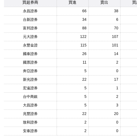
買超券商
買進
賣出
買
永昌證券
66
38
台新證券
34
6
富邦證券
88
70
元大證券
122
107
永豐金證
115
101
國泰證券
26
14
國票證券
11
2
奔亞證券
5
0
新光證券
22
17
宏遠證券
5
1
台中商銀
5
2
大昌證券
5
3
兆豐證券
22
20
致和證券
2
0
安泰證券
2
0