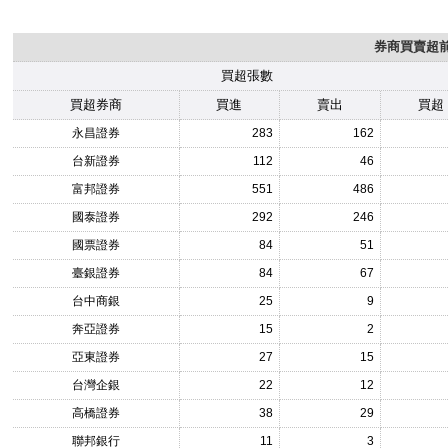
券商買賣超前1
買超張數
買超券商
買進
賣出
買超
永昌證券
283
162
台新證券
112
46
富邦證券
551
486
國泰證券
292
246
國票證券
84
51
臺銀證券
84
67
台中商銀
25
9
奔亞證券
15
2
亞東證券
27
15
台灣企銀
22
12
高橋證券
38
29
聯邦銀行
11
3