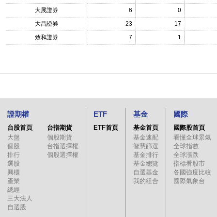
大展證券
6
0
大昌證券
23
17
致和證券
7
1
證期權
ETF
基金
國際
台股首頁
台指期貨
ETF首頁
基金首頁
國際股首頁
大盤
個股期貨
基金速配
看懂全球景氣
個股
台指選擇權
智慧篩選
全球指數
排行
個股選擇權
基金排行
全球漲跌
選股
基金總覽
指標看股市
興櫃
自選基金
各國強度比較
產業
我的組合
國際氣象台
總經
三大法人
自選股