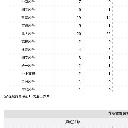
台新證券
7
0
國票證券
6
1
凱基證券
19
14
宏遠證券
5
1
元大證券
26
22
高橋證券
2
0
兆豐證券
4
2
國泰證券
3
1
統一證券
2
1
台中商銀
2
1
口袋證券
1
0
康和證券
1
0
註:各股買賣超前15大進出券商
券商買賣超前
買超張數