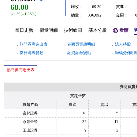
68.00
昨收：
69.29
買進：
▽1.29(▽1.86%)
總量：
336,092
金額：
當日走勢
價量明細
技術線圖
基本分析
看懂
．
．
．
熱門券商進出表
券商買賣超明細
法人持股
．
．
．
當日籌碼變動
融資融券變動
籌碼分佈明
熱門券商進出表
券商買賣
買超張數
買超券商
買進
賣出
買
富邦證券
18
5
永豐金證
22
11
玉山證券
9
2