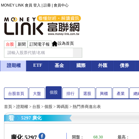
MONEY LINK 會員
登入
|
註冊
|
會員中心
設為首頁
台股
新聞
訂閱電子報
ETF
證期權
基金
國際
外匯
債券
個股
台股首頁
大盤
排行
選股
興櫃
產業
總
首頁
>
證期權
>
台股
>
個股
>
籌碼面
> 熱門券商進出表
5297 廣化
廣化 5297
開盤：
68.30
最高：