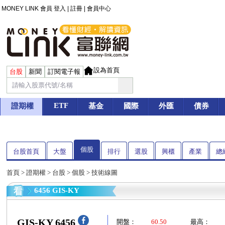
MONEY LINK 會員
登入
|
註冊
|
會員中心
設為首頁
台股
新聞
訂閱電子報
ETF
證期權
基金
國際
外匯
債券
個股
台股首頁
大盤
排行
選股
興櫃
產業
總
首頁
>
證期權
>
台股
>
個股
> 技術線圖
6456 GIS-KY
GIS-KY 6456
開盤：
60.50
最高：