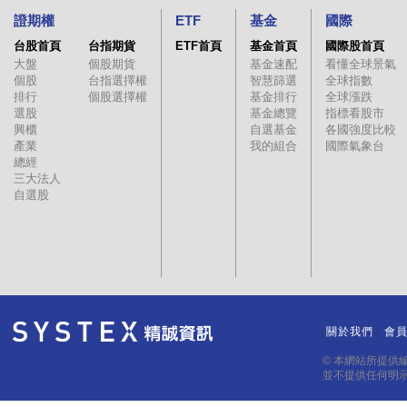
證期權
ETF
基金
國際
台股首頁
台指期貨
ETF首頁
基金首頁
國際股首頁
大盤
個股期貨
基金速配
看懂全球景氣
個股
台指選擇權
智慧篩選
全球指數
排行
個股選擇權
基金排行
全球漲跌
選股
基金總覽
指標看股市
興櫃
自選基金
各國強度比較
產業
我的組合
國際氣象台
總經
三大法人
自選股
關於我們
會
｜
｜
© 本網站所提供
並不提供任何明