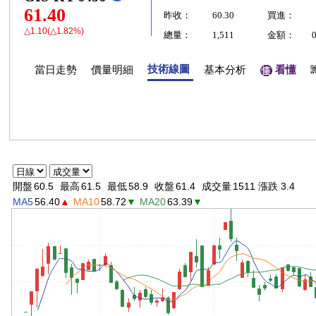
61.40
昨收：
60.30
買進：
△1.10(△1.82%)
總量：
1,511
金額：
技術線圖
當日走勢
價量明細
基本分析
看懂
開盤
60.5
最高
61.5
最低
58.9
收盤
61.4
成交量
1511 漲跌 3.4
MA5
56.40
▲
MA10
58.72
▼
MA20
63.39
▼