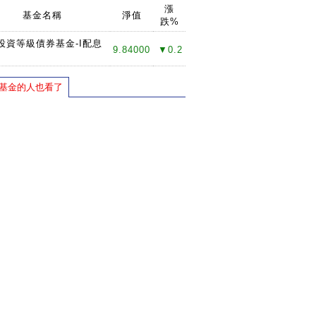
漲
基金名稱
淨值
跌%
投資等級債券基金-I配息
9.84000
▼0.2
基金的人也看了