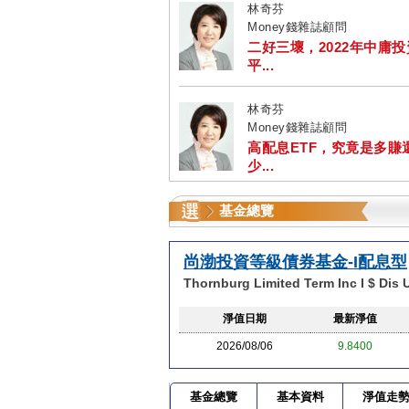
林奇芬
Money錢雜誌顧問
二好三壞，2022年中庸
平...
林奇芬
Money錢雜誌顧問
高配息ETF，究竟是多賺
少...
基金總覽
尚渤投資等級債券基金-I配息型
Thornburg Limited Term Inc I $ Dis
淨值日期
最新淨值
2026/08/06
9.8400
基金總覽
基本資料
淨值走