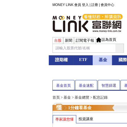
MONEY LINK 會員
登入
|
註冊
|
會員中心
設為首頁
台股
新聞
訂閱電子報
ETF
證期權
基金
國際
基金首頁
基金速配
智慧篩選
首頁
>
基金
> 基金總覽 > 配息記錄
1分鐘看基金
投資講座
專家讓您懂