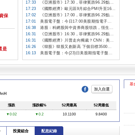
17:33
《亞洲股市》17:30，菲律賓跌96.29點...
17:23
《國際經濟》歐元區9月綜合PMI升至16...
17:02
《亞洲股市》17:00，菲律賓跌96.29點...
投資保
17:01
美股電子盤：今日17:00美股期指電子...
16:38
港股：科網股與中資券商股領跌，恆生...
16:31
《亞洲股市》16:30，菲律賓跌96.29點...
16:31
《國際經濟》川普走向獨裁？CNN：美...
16:26
《韓股》韓股又創新高 下個目標3500...
還是
16:13
美股電子盤：今(23)日美股期指電子盤...
基
加入自選
 UnH
漲跌
漲跌幅%
52周最高
52周最低
▼0.02
▼0.2
10.1100
9.8400
勢
投資組合
配息紀錄