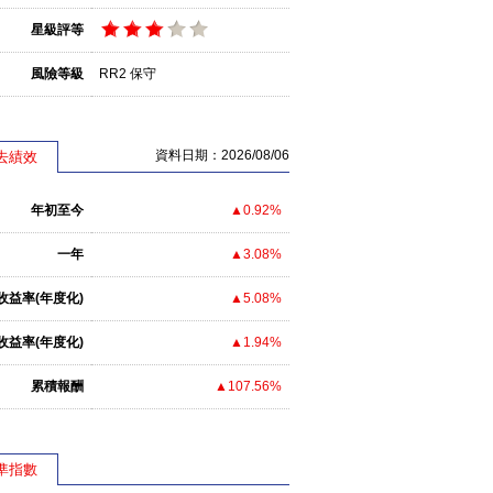
星級評等
風險等級
RR2 保守
資料日期：2026/08/06
去績效
年初至今
▲0.92%
一年
▲3.08%
收益率(年度化)
▲5.08%
收益率(年度化)
▲1.94%
累積報酬
▲107.56%
準指數