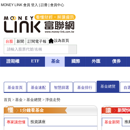
MONEY LINK 會員
登入
|
註冊
|
會員中心
設為首頁
台股
新聞
訂閱電子報
ETF
證期權
基金
國際
外匯
債券
基金總覽
基金首頁
基金速配
智慧篩選
基金排行
自
首頁
>
基金
> 基金總覽 > 淨值走勢
1分鐘看基金
新聞
投資講座
推
專家讓您懂
基金新聞