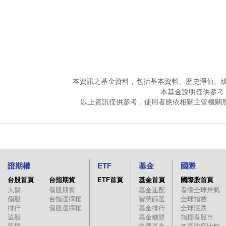
本資訊之基金資料，包括基本資料、歷史淨值、
本基金說明僅供參考
以上資訊僅供參考，使用者應依相關主管機關
證期權
ETF
基金
國際
台股首頁
台指期貨
ETF首頁
基金首頁
國際股首頁
大盤
個股期貨
基金速配
看懂全球景氣
個股
台指選擇權
智慧篩選
全球指數
排行
個股選擇權
基金排行
全球漲跌
選股
基金總覽
指標看股市