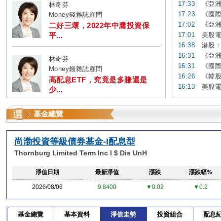
17:33
《亞洲
林奇芬
17:23
《國際
Money錢雜誌顧問
17:02
《亞洲
二好三壞，2022年中庸投資保
平...
17:01
美股電
16:38
港股：
16:31
《亞洲
林奇芬
16:31
《國際
Money錢雜誌顧問
16:26
《韓股
高配息ETF，究竟是多賺還是
16:13
美股電
少...
基金總覽
尚渤投資等級債券基金-I配息型
Thornburg Limited Term Inc I $ Dis UnH
淨值日期
最新淨值
漲跌
漲跌幅%
2026/08/06
9.8400
▼0.02
▼0.2
基金總覽
基本資料
淨值走勢
投資組合
配息