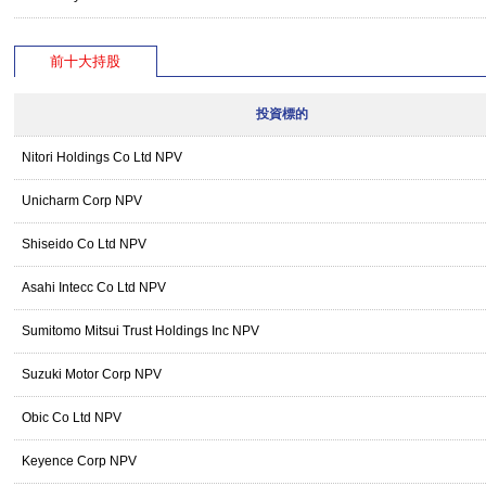
前十大持股
投資標的
Nitori Holdings Co Ltd NPV
Unicharm Corp NPV
Shiseido Co Ltd NPV
Asahi Intecc Co Ltd NPV
Sumitomo Mitsui Trust Holdings Inc NPV
Suzuki Motor Corp NPV
Obic Co Ltd NPV
Keyence Corp NPV