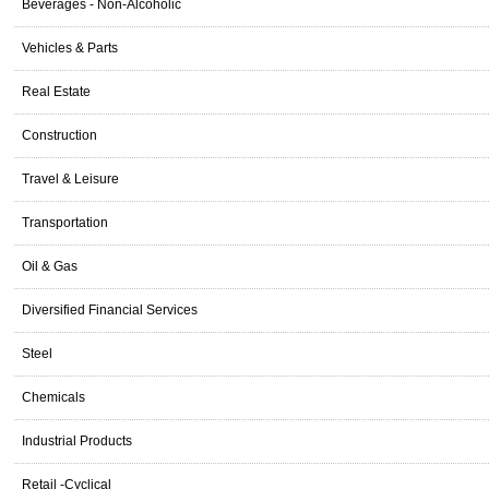
Beverages - Non-Alcoholic
Vehicles & Parts
Real Estate
Construction
Travel & Leisure
Transportation
Oil & Gas
Diversified Financial Services
Steel
Chemicals
Industrial Products
Retail -Cyclical