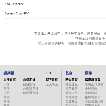
Kao Corp NPV
Sysmex Corp NPV
本資訊之基金資料，包括基本資料、歷史淨值、
本基金說明僅供參考
以上資訊僅供參考，使用者應依相關主管機關
證期權
ETF
基金
國際
台股首頁
台指期貨
ETF首頁
基金首頁
國際股首頁
大盤
個股期貨
元大專區
基金速配
看懂全球景氣
個股
台指選擇權
智慧篩選
全球指數
排行
個股選擇權
基金排行
全球漲跌
選股
基金總覽
指標看股市
興櫃
自選基金
各國強度比較
產業
我的組合
國際氣象台