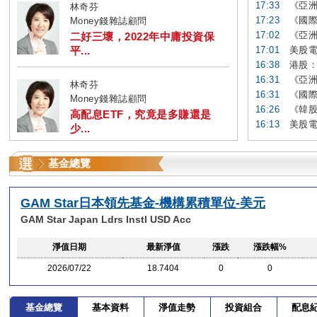
17:33
《亞洲
林奇芬
17:23
《國際
Money錢雜誌顧問
17:02
《亞洲
二好三壞，2022年中庸投資保
平...
17:01
美股電
16:38
港股：
16:31
《亞洲
林奇芬
16:31
《國際
Money錢雜誌顧問
16:26
《韓股
高配息ETF，究竟是多賺還是
16:13
美股電
少...
基金總覽
GAM Star日本領先基金-機構累積單位-美元
GAM Star Japan Ldrs Instl USD Acc
淨值日期
最新淨值
漲跌
漲跌幅%
2026/07/22
18.7404
0
0
基金總覽
基本資料
淨值走勢
投資組合
配息