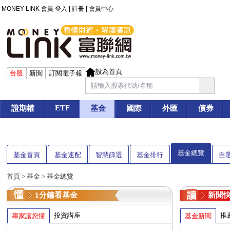
MONEY LINK 會員
登入
|
註冊
|
會員中心
設為首頁
台股
新聞
訂閱電子報
ETF
證期權
基金
國際
外匯
債券
基金總覽
基金首頁
基金速配
智慧篩選
基金排行
自
首頁
>
基金
> 基金總覽
1分鐘看基金
新聞
投資講座
推
專家讓您懂
基金新聞