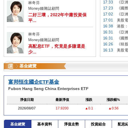
17:33
《亞洲
林奇芬
17:23
《國際
Money錢雜誌顧問
17:02
《亞洲
二好三壞，2022年中庸投資保
平...
17:01
美股電
16:38
港股：
16:31
《亞洲
林奇芬
16:31
《國際
Money錢雜誌顧問
16:26
《韓股
高配息ETF，究竟是多賺還是
16:13
美股電
少...
基金總覽
富邦恒生國企ETF基金
Fubon Hang Seng China Enterprises ETF
淨值日期
最新淨值
漲跌
漲跌幅%
2026/08/07
17.9200
▲0.1
▲0.56
基金總覽
基本資料
淨值走勢
投資組合
配息