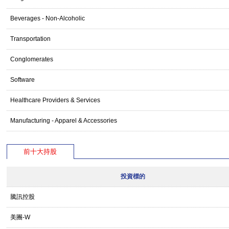
Beverages - Non-Alcoholic
Transportation
Conglomerates
Software
Healthcare Providers & Services
Manufacturing - Apparel & Accessories
前十大持股
投資標的
騰訊控股
美團-W