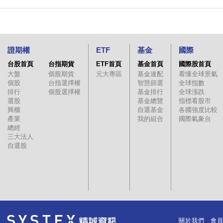
證期權
ETF
基金
國際
台股首頁
台指期貨
ETF首頁
基金首頁
國際股首頁
大盤
個股期貨
元大專區
基金速配
看懂全球景氣
個股
台指選擇權
智慧篩選
全球指數
排行
個股選擇權
基金排行
全球漲跌
選股
基金總覽
指標看股市
興櫃
自選基金
各國強度比較
產業
我的組合
國際氣象台
總經
三大法人
自選股
關於我們
會
｜
｜