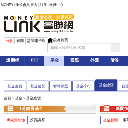
MONEY LINK 會員
登入
|
註冊
|
會員中心
設為首頁
台股
新聞
訂閱電子報
ETF
證期權
基金
國際
外匯
債券
基金總覽
基金首頁
基金速配
智慧篩選
基金排行
自
首頁
>
基金
> 基金總覽
1分鐘看基金
新聞
投資講座
推
專家讓您懂
基金新聞