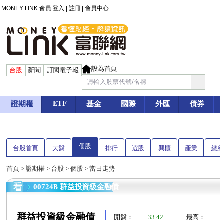
MONEY LINK 會員
登入
|
註冊
|
會員中心
設為首頁
台股
新聞
訂閱電子報
ETF
證期權
基金
國際
外匯
債券
個股
台股首頁
大盤
排行
選股
興櫃
產業
總
首頁
>
證期權
>
台股
>
個股
> 當日走勢
00724B 群益投資級金融債
群益投資級金融債
開盤：
33.42
最高：