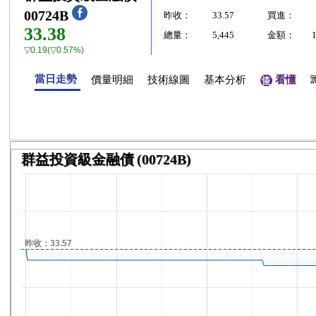
00724B
昨收：
33.57
買進：
33.38
總量：
5,445
金額：
▽0.19(▽0.57%)
當日走勢
價量明細
技術線圖
基本分析
看懂