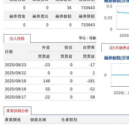
融資餘額(百張
0.5
0
0
36
733943
融券買進
融券賣出
融券餘額
融券限額
0.25
0
0
0
733943
0
202
單位：張數
法人持股
外資
投信
自營商
近6月融券
日期
買賣超
買賣超
買賣超
融券餘額(百張
2025/09/23
-23
0
-17
2025/09/22
0
0
2
0
2025/09/19
148
0
-181
2025/09/18
55
0
-52
2026/…
2025/09/17
-22
0
58
產業供銷分析
產業關係
個股名稱
生產類別