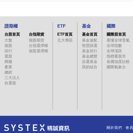
證期權
ETF
基金
國際
台股首頁
台指期貨
ETF首頁
基金首頁
國際股首頁
大盤
個股期貨
元大專區
基金速配
看懂全球景氣
個股
台指選擇權
智慧篩選
全球指數
排行
個股選擇權
基金排行
全球漲跌
選股
基金總覽
指標看股市
興櫃
自選基金
各國強度比較
產業
我的組合
國際氣象台
總經
三大法人
自選股
關於我們
會
｜
｜