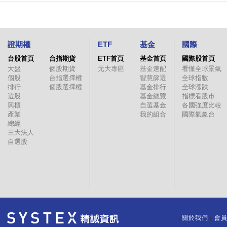
證期權
ETF
基金
國際
台股首頁
台指期貨
ETF首頁
基金首頁
國際股首頁
大盤
個股期貨
元大專區
基金速配
看懂全球景氣
個股
台指選擇權
智慧篩選
全球指數
排行
個股選擇權
基金排行
全球漲跌
選股
基金總覽
指標看股市
興櫃
自選基金
各國強度比較
產業
我的組合
國際氣象台
總經
三大法人
自選股
關於我們
會
｜
｜