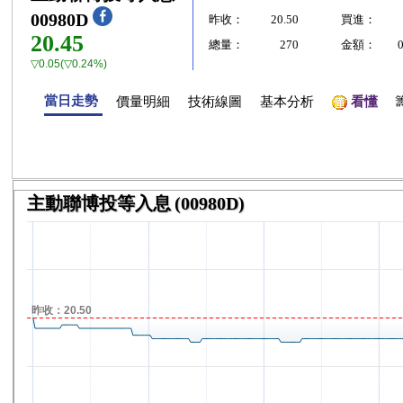
00980D
昨收：
20.50
買進：
20.45
總量：
270
金額：
▽0.05(▽0.24%)
當日走勢
價量明細
技術線圖
基本分析
看懂