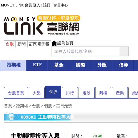
MONEY LINK 會員
登入
|
註冊
|
會員中心
設為首頁
台股
新聞
訂閱電子報
ETF
證期權
基金
國際
外匯
債券
個股
台股首頁
大盤
排行
選股
興櫃
產業
總
首頁
>
證期權
>
台股
>
個股
> 當日走勢
00980D 主動聯博投等入息
主動聯博投等入息
開盤：
20.48
最高：