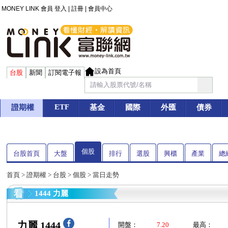
MONEY LINK 會員
登入
|
註冊
|
會員中心
設為首頁
台股
新聞
訂閱電子報
ETF
證期權
基金
國際
外匯
債券
個股
台股首頁
大盤
排行
選股
興櫃
產業
總
首頁
>
證期權
>
台股
>
個股
> 當日走勢
1444 力麗
力麗 1444
開盤：
7.20
最高：