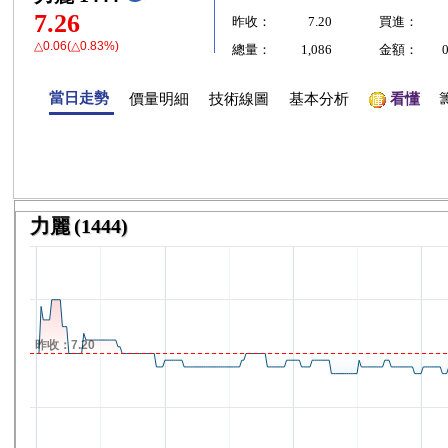
7.26
昨收：
7.20
買進：
△0.06(△0.83%)
總量：
1,086
金額：
當日走勢
價量明細
技術線圖
基本分析
看懂