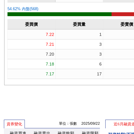
單位：張數 2025/09/22
資券變化
近6月融資
融資買進
融資賣出
融資餘額
融資限額