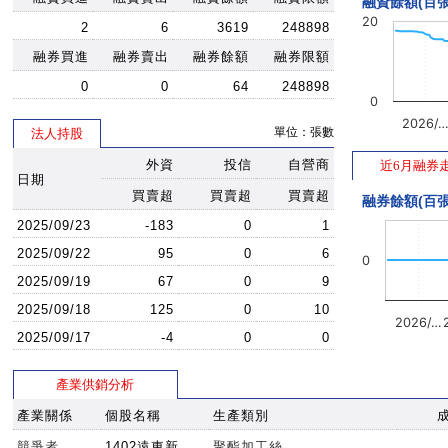
融資餘額(百張
20
2
6
3619
248898
融券買進
融券賣出
融券餘額
融券限額
0
0
64
248898
0
2026/
單位：張數
法人持股
外資
投信
自營商
近6月融券
日期
買賣超
買賣超
買賣超
融券餘額(百張
2025/09/23
-183
0
1
2025/09/22
95
0
6
0
2025/09/19
67
0
9
2025/09/18
125
0
10
2026/…
2025/09/17
-4
0
0
產業供銷分析
產業關係
個股名稱
生產類別
競爭者
1402遠東新
聚酯加工絲