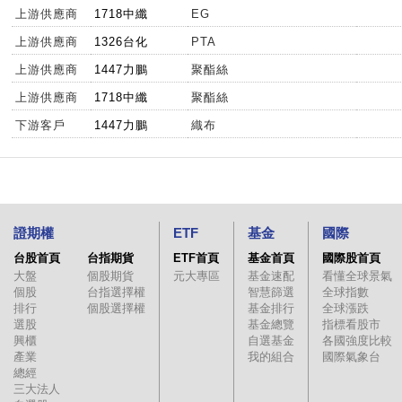
上游供應商
1718中纖
EG
上游供應商
1326台化
PTA
上游供應商
1447力鵬
聚酯絲
上游供應商
1718中纖
聚酯絲
下游客戶
1447力鵬
織布
證期權
ETF
基金
國際
台股首頁
台指期貨
ETF首頁
基金首頁
國際股首頁
大盤
個股期貨
元大專區
基金速配
看懂全球景氣
個股
台指選擇權
智慧篩選
全球指數
排行
個股選擇權
基金排行
全球漲跌
選股
基金總覽
指標看股市
興櫃
自選基金
各國強度比較
產業
我的組合
國際氣象台
總經
三大法人