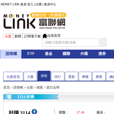
MONEY LINK 會員
登入
|
註冊
|
會員中心
設為首頁
台股
新聞
訂閱電子報
ETF
證期權
基金
國際
外匯
債券
個股
台股首頁
大盤
排行
選股
興櫃
產業
總
首頁
>
證期權
>
台股
>
個股
> 當日走勢
3114 好德
好德 3114
開盤：
37.40
最高：