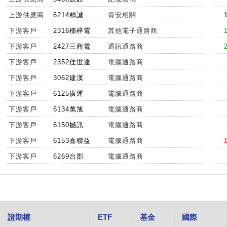
上游供應商
6214精誠
資安相關
下游客戶
2316楠梓電
其他電子通路商
下游客戶
2427三商電
通訊通路商
下游客戶
2352佳世達
電腦通路商
下游客戶
3062建漢
電腦通路商
下游客戶
6125廣運
電腦通路商
下游客戶
6134萬旭
電腦通路商
下游客戶
6150撼訊
電腦通路商
下游客戶
6153嘉聯益
電腦通路商
下游客戶
6269台郡
電腦通路商
證期權
ETF
基金
國際