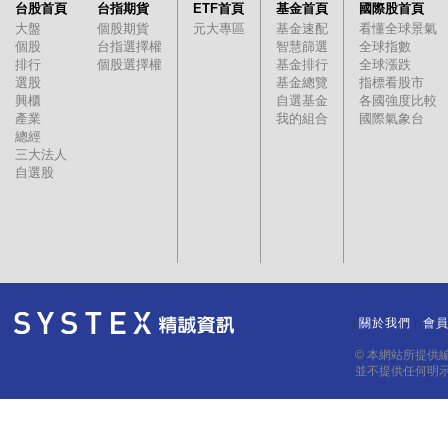
台股首頁
台指期貨
ETF首頁
基金首頁
國際股首頁
大盤
個股期貨
元大專區
基金速配
看懂全球景氣
個股
台指選擇權
智慧篩選
全球指數
排行
個股選擇權
基金排行
全球漲跌
選股
基金總覽
指標看股市
興櫃
自選基金
各國強度比較
產業
我的組合
國際氣象台
總經
三大法人
自選股
關於我們
會
｜
｜
© 本網站所提供
並不提供任何明