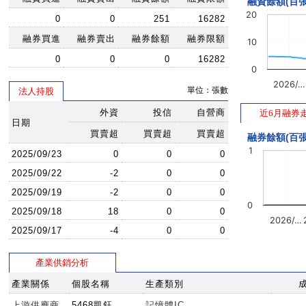
融資餘額(百張
20
0
0
251
16282
融券買進
融券賣出
融券餘額
融券限額
10
0
0
0
16282
0
2026/…
單位：張數
法人持股
外資
投信
自營商
近6月融券
日期
買賣超
買賣超
買賣超
融券餘額(百張
1
2025/09/23
0
0
0
2025/09/22
-2
0
0
2025/09/19
-2
0
0
0
2025/09/18
18
0
0
2026/…
2025/09/17
-4
0
0
產業供銷分析
產業關係
個股名稱
生產類別
上游供應商
5468凱鈺
記憶體IC