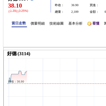
38.10
昨收：
36.90
買進：
△1.20(△3.25%)
總量：
2,189
金額：
當日走勢
價量明細
技術線圖
基本分析
看懂