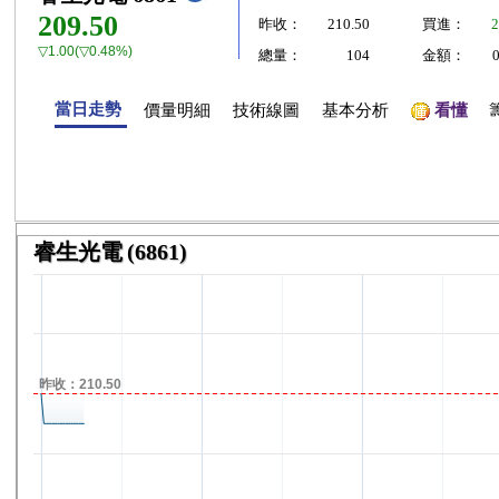
209.50
昨收：
210.50
買進：
2
▽1.00(▽0.48%)
總量：
104
金額：
當日走勢
價量明細
技術線圖
基本分析
看懂