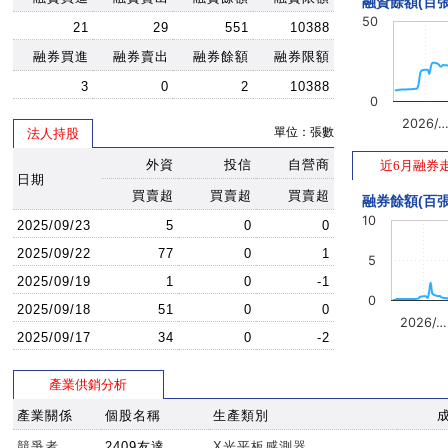
融資餘額(百張
50
21
29
551
10388
融券買進
融券賣出
融券餘額
融券限額
3
0
2
10388
0
2026/
單位：張數
法人持股
外資
投信
自營商
近6月融券
日期
買賣超
買賣超
買賣超
融券餘額(百張
10
2025/09/23
5
0
0
2025/09/22
77
0
1
5
2025/09/19
1
0
-1
0
2025/09/18
51
0
0
2026/…
2025/09/17
34
0
-2
產業供銷分析
產業關係
個股名稱
生產類別
競爭者
2409友達
X光平板感測器