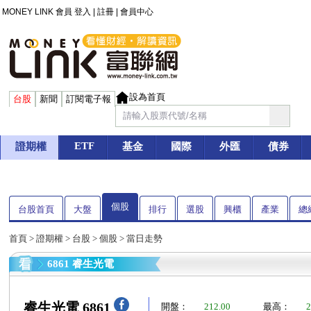
MONEY LINK 會員
登入
|
註冊
|
會員中心
設為首頁
台股
新聞
訂閱電子報
ETF
證期權
基金
國際
外匯
債券
個股
台股首頁
大盤
排行
選股
興櫃
產業
總
首頁
>
證期權
>
台股
>
個股
> 當日走勢
6861 睿生光電
睿生光電 6861
開盤：
212.00
最高：
2