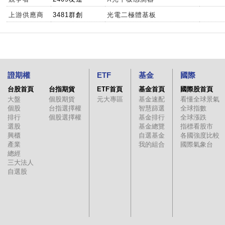
上游供應商
3481群創
光電二極體基板
證期權
ETF
基金
國際
台股首頁
台指期貨
ETF首頁
基金首頁
國際股首頁
大盤
個股期貨
元大專區
基金速配
看懂全球景氣
個股
台指選擇權
智慧篩選
全球指數
排行
個股選擇權
基金排行
全球漲跌
選股
基金總覽
指標看股市
興櫃
自選基金
各國強度比較
產業
我的組合
國際氣象台
總經
三大法人
自選股