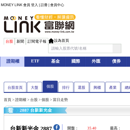
MONEY LINK 會員
登入
|
註冊
|
會員中心
設為首頁
台股
新聞
訂閱電子報
ETF
證期權
基金
國際
外匯
債券
個股
台股首頁
大盤
排行
選股
興櫃
產業
總
首頁
>
證期權
>
台股
>
個股
> 當日走勢
2887 台新新光金
台新新光金 2887
開盤：
35.40
最高：