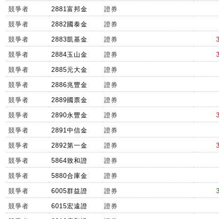
競爭者
2881富邦金
證券
競爭者
2882國泰金
證券
競爭者
2883凱基金
證券
競爭者
2884玉山金
證券
競爭者
2885元大金
證券
競爭者
2886兆豐金
證券
競爭者
2889國票金
證券
競爭者
2890永豐金
證券
競爭者
2891中信金
證券
競爭者
2892第一金
證券
競爭者
5864致和證
證券
競爭者
5880合庫金
證券
競爭者
6005群益證
證券
競爭者
6015宏遠證
證券