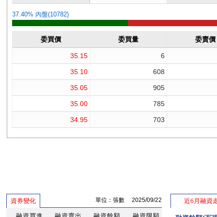
單位：張數 2025/09/22
資券變化
近6月融資
融資買進
融資賣出
融資餘額
融資限額