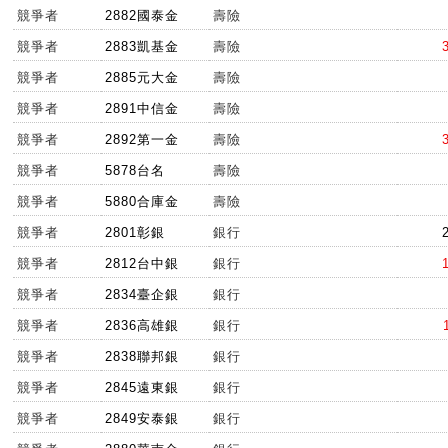
競爭者
2882國泰金
壽險
競爭者
2883凱基金
壽險
競爭者
2885元大金
壽險
競爭者
2891中信金
壽險
競爭者
2892第一金
壽險
競爭者
5878台名
壽險
競爭者
5880合庫金
壽險
競爭者
2801彰銀
銀行
競爭者
2812台中銀
銀行
競爭者
2834臺企銀
銀行
競爭者
2836高雄銀
銀行
競爭者
2838聯邦銀
銀行
競爭者
2845遠東銀
銀行
競爭者
2849安泰銀
銀行