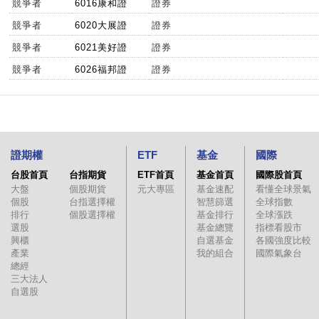
競爭者
6016康和證
證券
競爭者
6020大展證
證券
競爭者
6021美好證
證券
競爭者
6026福邦證
證券
證期權
ETF
基金
國際
台股首頁
台指期貨
ETF首頁
基金首頁
國際股首頁
大盤
個股期貨
元大專區
基金速配
看懂全球景氣
個股
台指選擇權
智慧篩選
全球指數
排行
個股選擇權
基金排行
全球漲跌
選股
基金總覽
指標看股市
興櫃
自選基金
各國強度比較
產業
我的組合
國際氣象台
總經
三大法人
自選股