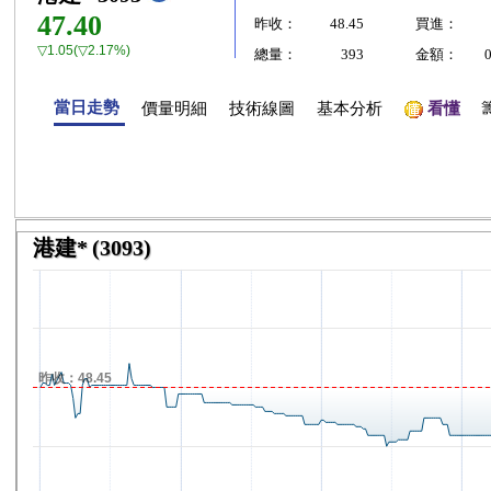
47.40
昨收：
48.45
買進：
▽1.05(▽2.17%)
總量：
393
金額：
當日走勢
價量明細
技術線圖
基本分析
看懂