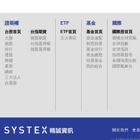
證期權
ETF
基金
國際
台股首頁
台指期貨
ETF首頁
基金首頁
國際股首頁
大盤
個股期貨
元大專區
基金速配
看懂全球景氣
個股
台指選擇權
智慧篩選
全球指數
排行
個股選擇權
基金排行
全球漲跌
選股
基金總覽
指標看股市
興櫃
自選基金
各國強度比較
產業
我的組合
國際氣象台
總經
三大法人
自選股
關於我們
會
｜
｜