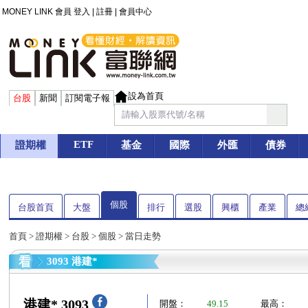
MONEY LINK 會員
登入
|
註冊
|
會員中心
設為首頁
台股
新聞
訂閱電子報
ETF
證期權
基金
國際
外匯
債券
個股
台股首頁
大盤
排行
選股
興櫃
產業
總
首頁
>
證期權
>
台股
>
個股
> 當日走勢
3093 港建*
港建* 3093
開盤：
49.15
最高：