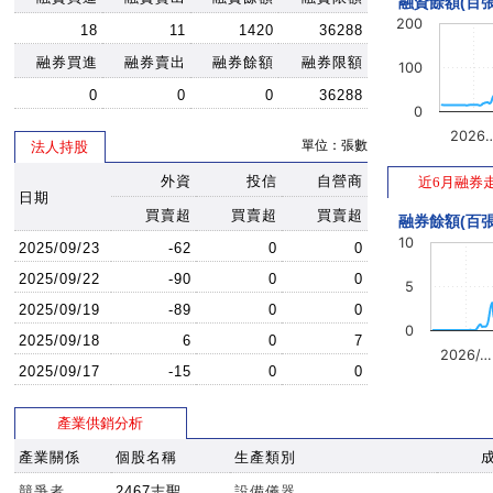
融資餘額(百張
200
18
11
1420
36288
融券買進
融券賣出
融券餘額
融券限額
100
0
0
0
36288
0
2026
單位：張數
法人持股
外資
投信
自營商
近6月融券
日期
買賣超
買賣超
買賣超
融券餘額(百張
10
2025/09/23
-62
0
0
2025/09/22
-90
0
0
5
2025/09/19
-89
0
0
0
2025/09/18
6
0
7
2026/…
2025/09/17
-15
0
0
產業供銷分析
產業關係
個股名稱
生產類別
競爭者
2467志聖
設備儀器