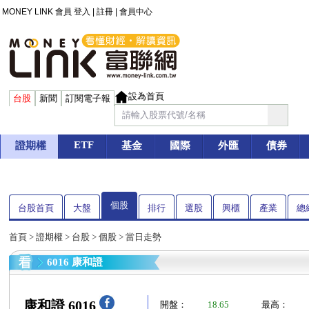
MONEY LINK 會員
登入
|
註冊
|
會員中心
設為首頁
台股
新聞
訂閱電子報
ETF
證期權
基金
國際
外匯
債券
個股
台股首頁
大盤
排行
選股
興櫃
產業
總
首頁
>
證期權
>
台股
>
個股
> 當日走勢
6016 康和證
康和證 6016
開盤：
18.65
最高：