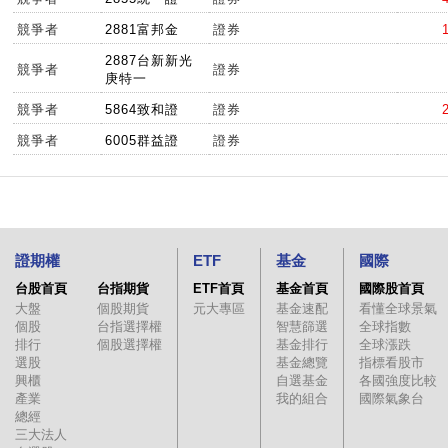
競爭者
2881富邦金
證券
2887台新新光
競爭者
證券
庚特一
競爭者
5864致和證
證券
競爭者
6005群益證
證券
證期權
ETF
基金
國際
台股首頁
台指期貨
ETF首頁
基金首頁
國際股首頁
大盤
個股期貨
元大專區
基金速配
看懂全球景氣
個股
台指選擇權
智慧篩選
全球指數
排行
個股選擇權
基金排行
全球漲跌
選股
基金總覽
指標看股市
興櫃
自選基金
各國強度比較
產業
我的組合
國際氣象台
總經
三大法人