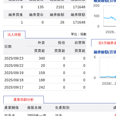
融資餘額(百張
200
0
135
2101
171648
融券買進
融券賣出
融券餘額
融券限額
100
1
0
26
171648
0
2026
單位：張數
法人持股
外資
投信
自營商
近6月融券
日期
買賣超
買賣超
買賣超
融券餘額(百張
5
2025/09/23
340
0
0
2025/09/22
20
0
0
2025/09/19
159
0
0
0
2025/09/18
188
0
0
2026/…
2025/09/17
242
0
0
產業供銷分析
產業關係
個股名稱
生產類別
競爭者
2855統一證
證券