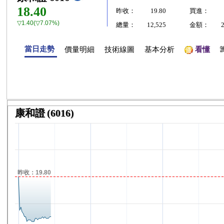
18.40
昨收：
19.80
買進：
▽1.40(▽7.07%)
總量：
12,525
金額：
當日走勢
價量明細
技術線圖
基本分析
看懂