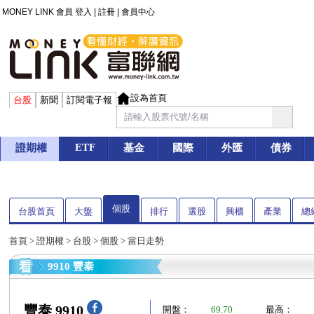
MONEY LINK 會員
登入
|
註冊
|
會員中心
設為首頁
台股
新聞
訂閱電子報
ETF
證期權
基金
國際
外匯
債券
個股
台股首頁
大盤
排行
選股
興櫃
產業
總
首頁
>
證期權
>
台股
>
個股
> 當日走勢
9910 豐泰
豐泰 9910
開盤：
69.70
最高：