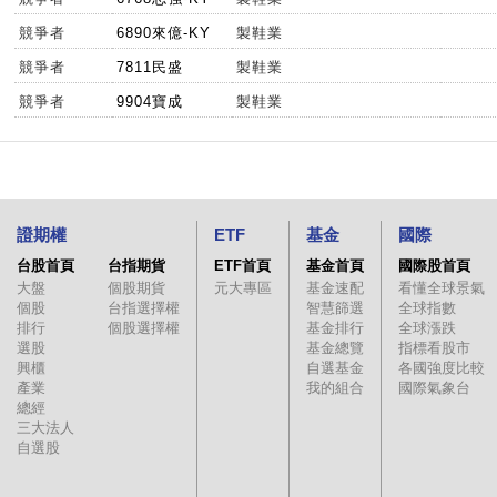
競爭者
6890來億-KY
製鞋業
競爭者
7811民盛
製鞋業
競爭者
9904寶成
製鞋業
證期權
ETF
基金
國際
台股首頁
台指期貨
ETF首頁
基金首頁
國際股首頁
大盤
個股期貨
元大專區
基金速配
看懂全球景氣
個股
台指選擇權
智慧篩選
全球指數
排行
個股選擇權
基金排行
全球漲跌
選股
基金總覽
指標看股市
興櫃
自選基金
各國強度比較
產業
我的組合
國際氣象台
總經
三大法人
自選股