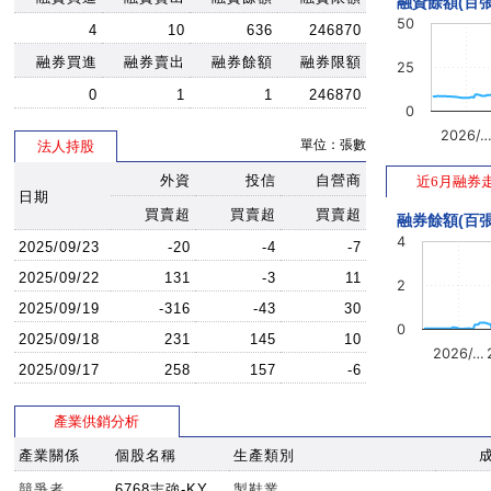
融資餘額(百張
50
4
10
636
246870
融券買進
融券賣出
融券餘額
融券限額
25
0
1
1
246870
0
2026/
單位：張數
法人持股
外資
投信
自營商
近6月融券
日期
買賣超
買賣超
買賣超
融券餘額(百張
4
2025/09/23
-20
-4
-7
2025/09/22
131
-3
11
2
2025/09/19
-316
-43
30
0
2025/09/18
231
145
10
2026/…
2025/09/17
258
157
-6
產業供銷分析
產業關係
個股名稱
生產類別
競爭者
6768志強-KY
製鞋業