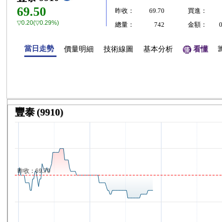
69.50
昨收：
69.70
買進：
▽0.20(▽0.29%)
總量：
742
金額：
當日走勢
價量明細
技術線圖
基本分析
看懂