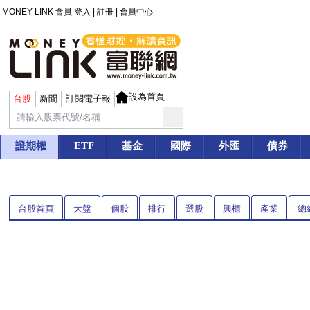
MONEY LINK 會員
登入
|
註冊
|
會員中心
設為首頁
台股
新聞
訂閱電子報
ETF
證期權
基金
國際
外匯
債券
個股
台股首頁
大盤
排行
選股
興櫃
產業
總
首頁
>
證期權
>
台股
>
個股
>
籌碼面
> 熱門券商進出表
3373 熱映
熱映 3373
開盤：
16.95
最高：