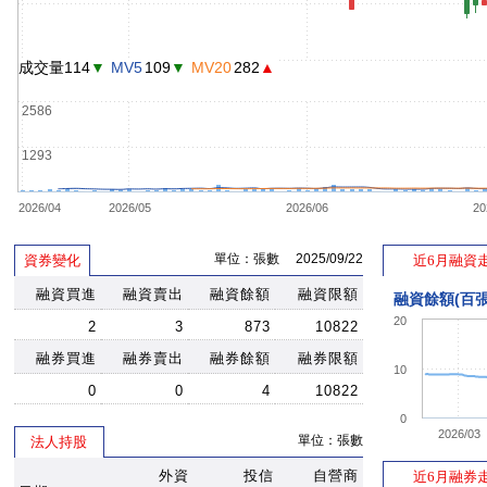
成交量114
▼
MV5
109
▼
MV20
282
▲
2586
1293
2026/04
2026/05
2026/06
20
單位：張數 2025/09/22
資券變化
近6月融資
融資買進
融資賣出
融資餘額
融資限額
融資餘額(百張
20
2
3
873
10822
融券買進
融券賣出
融券餘額
融券限額
10
0
0
4
10822
0
2026/03
單位：張數
法人持股
外資
投信
自營商
近6月融券