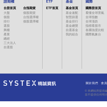
證期權
ETF
基金
國際
台股首頁
台指期貨
ETF首頁
基金首頁
國際股首頁
大盤
個股期貨
基金速配
看懂全球景氣
個股
台指選擇權
智慧篩選
全球指數
排行
個股選擇權
基金排行
全球漲跌
選股
基金總覽
指標看股市
興櫃
自選基金
各國強度比較
產業
我的組合
國際氣象台
總經
三大法人
自選股
關於我們
會
｜
｜
© 本網站所提供
並不提供任何明