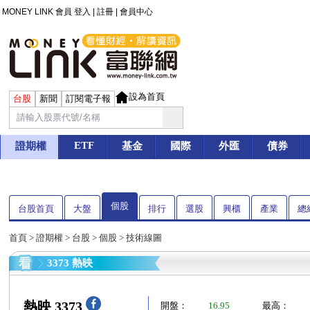
MONEY LINK 會員
登入
|
註冊
|
會員中心
設為首頁
台股
新聞
訂閱電子報
ETF
證期權
基金
國際
外匯
債券
個股
台股首頁
大盤
排行
選股
興櫃
產業
總
首頁
>
證期權
>
台股
>
個股
> 技術線圖
3373 熱映
熱映 3373
開盤：
16.95
最高：