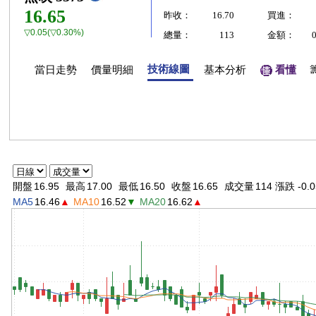
16.65
昨收：
16.70
買進：
▽0.05(▽0.30%)
總量：
113
金額：
技術線圖
當日走勢
價量明細
基本分析
看懂
開盤
16.95
最高
17.00
最低
16.50
收盤
16.65
成交量
114 漲跌 -0.0
MA5
16.46
▲
MA10
16.52
▼
MA20
16.62
▲