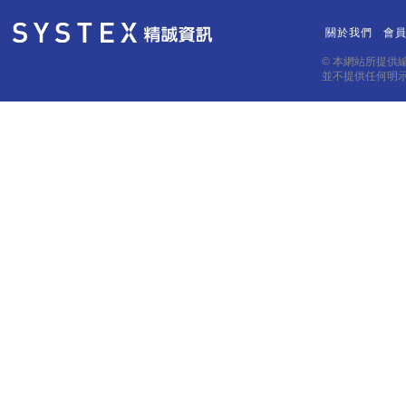
關於我們
會
｜
｜
© 本網站所提供
並不提供任何明