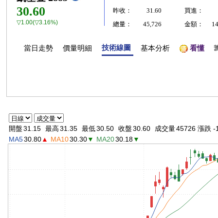
30.60
昨收：
31.60
買進：
▽1.00(▽3.16%)
總量：
45,726
金額：
1
技術線圖
當日走勢
價量明細
基本分析
看懂
開盤
31.15
最高
31.35
最低
30.50
收盤
30.60
成交量
45726 漲跌 -1
MA5
30.80
▲
MA10
30.30
▼
MA20
30.18
▼