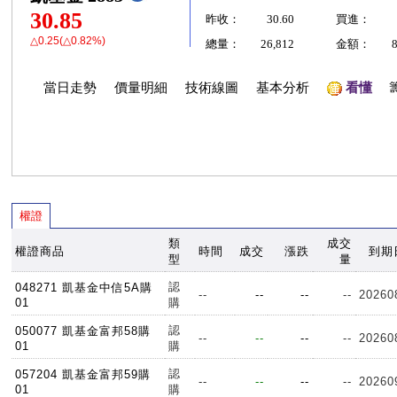
30.85
昨收：
30.60
買進：
△0.25(△0.82%)
總量：
26,812
金額：
當日走勢
價量明細
技術線圖
基本分析
看懂
權證
類
成交
權證商品
時間
成交
漲跌
到期
型
量
認
048271 凱基金中信5A購
--
--
--
--
20260
01
購
認
050077 凱基金富邦58購
--
--
--
--
20260
01
購
認
057204 凱基金富邦59購
--
--
--
--
20260
01
購