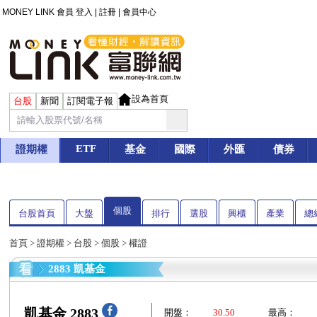
MONEY LINK 會員
登入
|
註冊
|
會員中心
設為首頁
台股
新聞
訂閱電子報
ETF
證期權
基金
國際
外匯
債券
個股
台股首頁
大盤
排行
選股
興櫃
產業
總
首頁
>
證期權
>
台股
>
個股
> 權證
2883 凱基金
凱基金 2883
開盤：
30.50
最高：