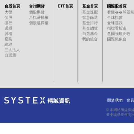
台股首頁
台指期貨
ETF首頁
基金首頁
國際股首頁
大盤
個股期貨
基金速配
看懂��球景
個股
台指選擇權
智慧篩選
全球指數
排行
個股選擇權
基金排行
全球漲跌
選股
基金總覽
指標看股市
興櫃
自選基金
各國強度比較
產業
我的組合
國際氣象台
總經
三大法人
自選股
關於我們
會
｜
｜
© 本網站所提供
並不提供任何明