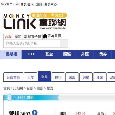
MONEY LINK 會員
登入
|
註冊
|
會員中心
設為首頁
台股
新聞
訂閱電子報
ETF
證期權
基金
國際
外匯
債券
個股
台股首頁
大盤
排行
選股
興櫃
產業
總
首頁
>
證期權
>
台股
>
個股
> 權證
3693 營邦
營邦 3693
開盤：
543.00
最高：
5