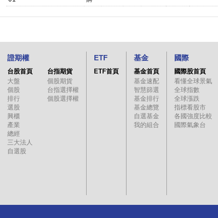
證期權
ETF
基金
國際
台股首頁
台指期貨
ETF首頁
基金首頁
國際股首頁
大盤
個股期貨
基金速配
看懂全球景氣
個股
台指選擇權
智慧篩選
全球指數
排行
個股選擇權
基金排行
全球漲跌
選股
基金總覽
指標看股市
興櫃
自選基金
各國強度比較
產業
我的組合
國際氣象台
總經
三大法人
自選股