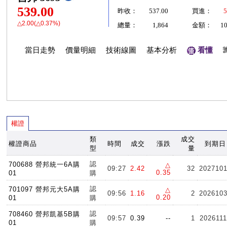
539.00
昨收：
537.00
買進：
5
△2.00(△0.37%)
總量：
1,864
金額：
1
當日走勢
價量明細
技術線圖
基本分析
看懂
權證
類
成交
權證商品
時間
成交
漲跌
到期日
型
量
認
700688 營邦統一6A購
△
09:27
2.42
32
202710
0.35
01
購
認
701097 營邦元大5A購
△
09:56
1.16
2
202610
0.20
01
購
認
708460 營邦凱基5B購
09:57
0.39
--
1
2026111
01
購