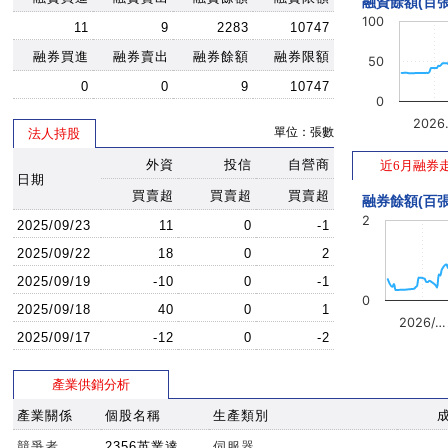
融資餘額(百張
100
11
9
2283
10747
融券買進
融券賣出
融券餘額
融券限額
50
0
0
9
10747
0
2026
單位：張數
法人持股
外資
投信
自營商
近6月融券
日期
買賣超
買賣超
買賣超
融券餘額(百張
2
2025/09/23
11
0
-1
2025/09/22
18
0
2
2025/09/19
-10
0
-1
0
2025/09/18
40
0
1
2026/…
2025/09/17
-12
0
-2
產業供銷分析
產業關係
個股名稱
生產類別
競爭者
2356英業達
伺服器