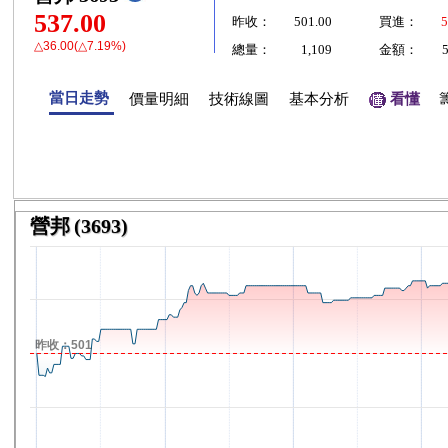
537.00
昨收：
501.00
買進：
5
△36.00(△7.19%)
總量：
1,109
金額：
當日走勢
價量明細
技術線圖
基本分析
看懂