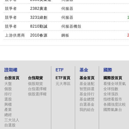
競爭者
2382廣達
伺服器
競爭者
3231緯創
伺服器
競爭者
8210勤誠
伺服器機殼
上游供應商
2010春源
鋼板
證期權
ETF
基金
國際
台股首頁
台指期貨
ETF首頁
基金首頁
國際股首頁
大盤
個股期貨
元大專區
基金速配
看懂全球景氣
個股
台指選擇權
智慧篩選
全球指數
排行
個股選擇權
基金排行
全球漲跌
選股
基金總覽
指標看股市
興櫃
自選基金
各國強度比較
產業
我的組合
國際氣象台
總經
三大法人
自選股