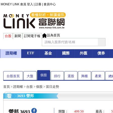
MONEY LINK 會員
登入
|
註冊
|
會員中心
設為首頁
台股
新聞
訂閱電子報
ETF
證期權
基金
國際
外匯
債券
個股
台股首頁
大盤
排行
選股
興櫃
產業
總
首頁
>
證期權
>
台股
>
個股
> 當日走勢
3693 營邦
營邦 3693
開盤：
499.50
最高：
5