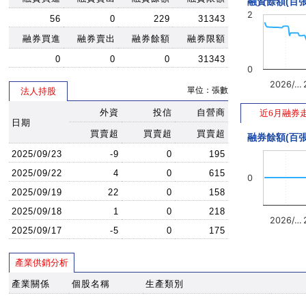
融資餘額(百張
2
56
0
229
31343
融券買進
融券賣出
融券餘額
融券限額
0
0
0
31343
0
2026/…
單位：張數
法人持股
外資
投信
自營商
近6月融券
日期
買賣超
買賣超
買賣超
融券餘額(百張
2025/09/23
-9
0
195
2025/09/22
4
0
615
0
2025/09/19
22
0
158
2025/09/18
1
0
218
2026/…
2025/09/17
-5
0
175
產業供銷分析
產業關係
個股名稱
生產類別