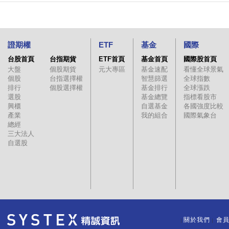
證期權
ETF
基金
國際
台股首頁
台指期貨
ETF首頁
基金首頁
國際股首頁
大盤
個股期貨
元大專區
基金速配
看懂全球景氣
個股
台指選擇權
智慧篩選
全球指數
排行
個股選擇權
基金排行
全球漲跌
選股
基金總覽
指標看股市
興櫃
自選基金
各國強度比較
產業
我的組合
國際氣象台
總經
三大法人
自選股
關於我們
會
｜
｜