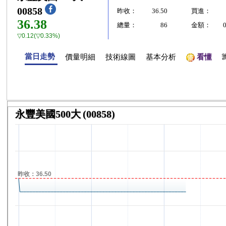
00858
昨收：
36.50
買進：
36.38
總量：
86
金額：
▽0.12(▽0.33%)
當日走勢
價量明細
技術線圖
基本分析
看懂