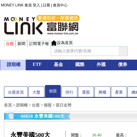
MONEY LINK 會員
登入
|
註冊
|
會員中心
設為首頁
台股
新聞
訂閱電子報
ETF
證期權
基金
國際
外匯
債券
個股
台股首頁
大盤
排行
選股
興櫃
產業
總
首頁
>
證期權
>
台股
>
個股
> 當日走勢
00858 永豐美國500大
永豐美國500大
開盤：
36.40
最高：