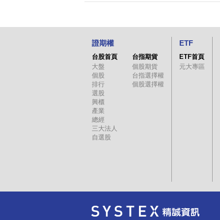
證期權
ETF
台股首頁
台指期貨
ETF首頁
大盤
個股期貨
元大專區
個股
台指選擇權
排行
個股選擇權
選股
興櫃
產業
總經
三大法人
自選股