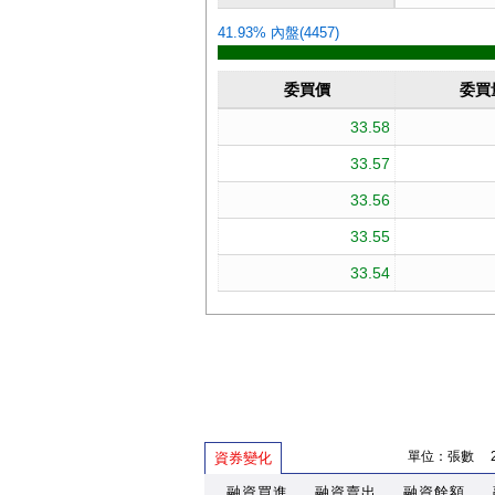
單位：張數 202
資券變化
融資買進
融資賣出
融資餘額