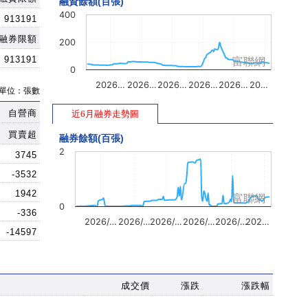
融資餘額(百張)
400
913191
融券限額
200
913191
富聯網
0
2026…
2026…
2026…
2026…
2026…
20…
單位：張數
自營商
近6月融券走勢圖
買賣超
融券餘額(百張)
2
3745
-3532
1942
富聯網
0
-336
2026/…
2026/…
2026/…
2026/…
2026/…
202…
-14597
成交價
漲跌
漲跌幅