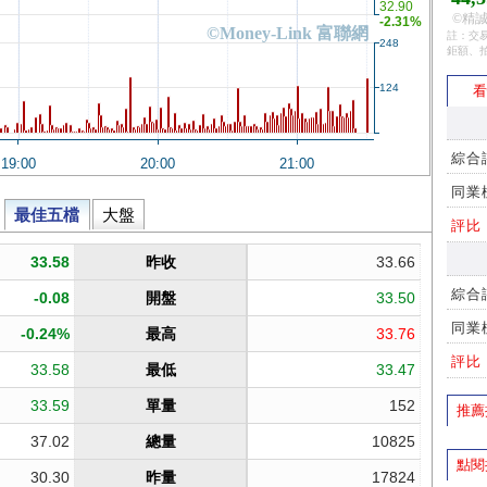
©精誠
註：交易
鉅額、
看
綜合
同業
評比
綜合
同業
評比
推薦
點閱