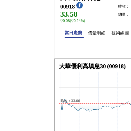
00918
昨收：
33.58
總量：
▽0.08(▽0.24%)
當日走勢
價量明細
技術線圖