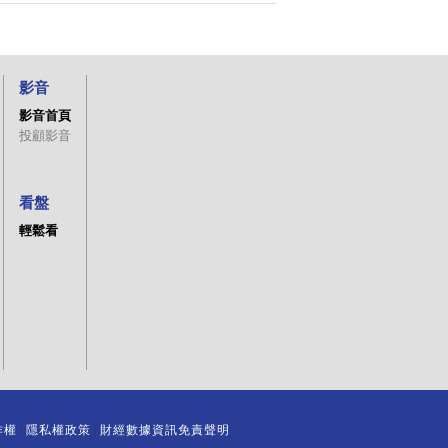
影音
影音首頁
投顧影音
看盤
輕鬆看
作權
隱私權政策
財經數據資訊免責聲明
｜
｜