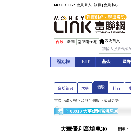
MONEY LINK 會員
登入
|
註冊
|
會員中心
設為首頁
台股
新聞
訂閱電子報
ETF
證期權
基金
國際
個股
台股首頁
大盤
排行
首頁
>
證期權
>
台股
>
個股
> 當日走勢
00918 大華優利高填息30
大華優利高填息30
開盤：