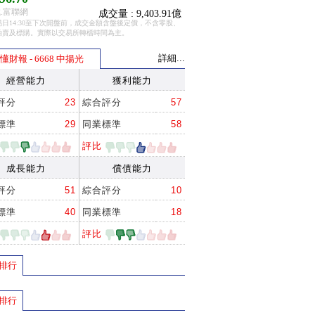
.富聯網
成交量 : 9,403.91億
日14:30至下次開盤前，成交金額含盤後定價，不含零股、
拍賣及標購。實際以交易所轉檔時間為主。
詳細...
懂財報 - 6668 中揚光
經營能力
獲利能力
評分
23
綜合評分
57
標準
29
同業標準
58
評比
成長能力
償債能力
評分
51
綜合評分
10
標準
40
同業標準
18
評比
排行
排行