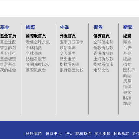
基金
國際
外匯
債券
新聞
基金首頁
國際股首頁
外匯首頁
債券首頁
總覽
基金速配
看懂全球景氣
匯率升貶圖表
全球債走勢
頭條
智慧篩選
全球指數
最新匯率
倫敦拆放款
台股
基金排行
全球漲跌
交叉匯率
香港拆放款
基金
基金總覽
指標看股市
歷史走勢
上海拆放款
總經
自選基金
各國強度比較
指標看外匯
指標看債市
債券
我的組合
國際氣象台
銀行換匯比較
走勢比較
匯利率
商品
房產
道瓊
專家
財訊
雜誌
關於我們
會員中心
FAQ
聯絡我們
廣告服務
服務條款
著
｜
｜
｜
｜
｜
｜
｜