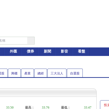
外匯
債券
新聞
影音
看盤
選股
興櫃
產業
總經
三大法人
自選股
投
33.50
最高：
33.76
最低：
33.47