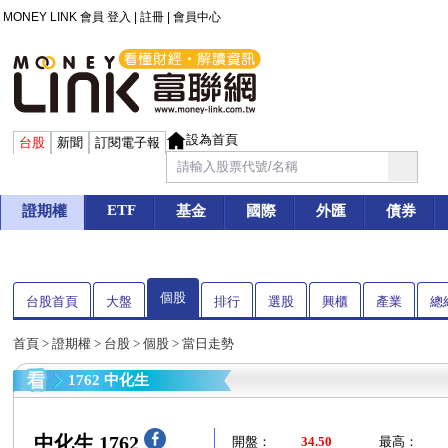
MONEY LINK 會員
登入
|
註冊
|
會員中心
設為首頁
台股
新聞
訂閱電子報
ETF
證期權
基金
國際
外匯
債券
個股
台股首頁
大盤
排行
選股
興櫃
產業
總
首頁
>
證期權
>
台股
>
個股
> 當日走勢
1762 中化生
中化生 1762
開盤：
34.50
最高：