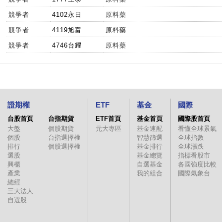
競爭者
4102永日
原料藥
競爭者
4119旭富
原料藥
競爭者
4746台耀
原料藥
證期權
ETF
基金
國際
台股首頁
台指期貨
ETF首頁
基金首頁
國際股首頁
大盤
個股期貨
元大專區
基金速配
看懂全球景氣
個股
台指選擇權
智慧篩選
全球指數
排行
個股選擇權
基金排行
全球漲跌
選股
基金總覽
指標看股市
興櫃
自選基金
各國強度比較
產業
我的組合
國際氣象台
總經
三大法人
自選股