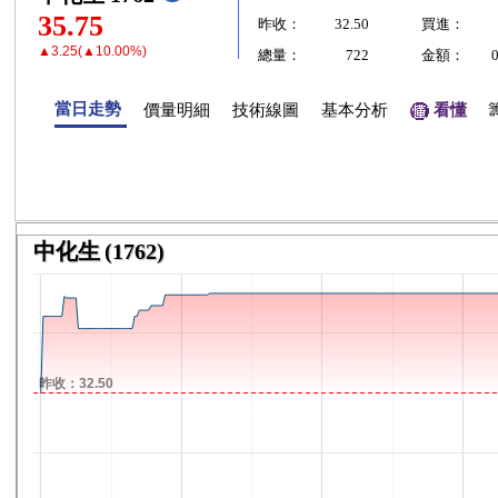
35.75
昨收：
32.50
買進：
▲3.25(▲10.00%)
總量：
722
金額：
當日走勢
價量明細
技術線圖
基本分析
看懂