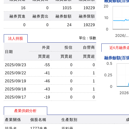
融資餘額(百張
20
16
0
1015
19229
融券買進
融券賣出
融券餘額
融券限額
10
0
0
24
19229
0
2026/…
單位：張數
法人持股
外資
投信
自營商
近6月融券
日期
買賣超
買賣超
買賣超
融券餘額(百張
0.5
2025/09/23
-55
0
0
2025/09/22
-41
0
1
0.25
2025/09/19
-46
0
1
0
2025/09/18
-43
0
1
202
2025/09/17
-19
0
0
產業供銷分析
產業關係
個股名稱
生產類別
競爭者
1777生泰
原料藥