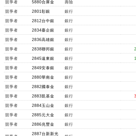
競爭者
5880合庫金
壽險
競爭者
2801彰銀
銀行
競爭者
2812台中銀
銀行
競爭者
2834臺企銀
銀行
競爭者
2836高雄銀
銀行
競爭者
2838聯邦銀
銀行
競爭者
2845遠東銀
銀行
競爭者
2849安泰銀
銀行
競爭者
2880華南金
銀行
競爭者
2882國泰金
銀行
競爭者
2883凱基金
銀行
競爭者
2884玉山金
銀行
競爭者
2885元大金
銀行
競爭者
2886兆豐金
銀行
2887台新新光