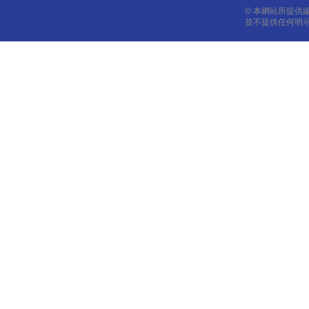
© 本網站所提供
並不提供任何明