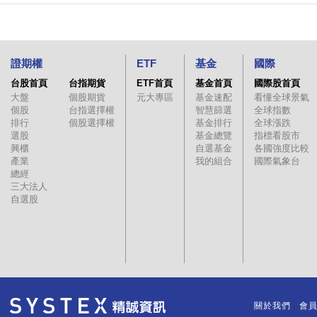
證期權
ETF
基金
國際
台股首頁
台指期貨
ETF首頁
基金首頁
國際股首頁
大盤
個股期貨
元大專區
基金速配
看懂全球景氣
個股
台指選擇權
智慧篩選
全球指數
排行
個股選擇權
基金排行
全球漲跌
選股
基金總覽
指標看股市
興櫃
自選基金
各國強度比較
產業
我的組合
國際氣象台
總經
三大法人
自選股
關於我們
會
｜
｜