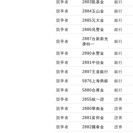
競爭者
2883凱基金
銀行
競爭者
2884玉山金
銀行
競爭者
2885元大金
銀行
競爭者
2886兆豐金
銀行
2887台新新光
競爭者
銀行
庚特一
競爭者
2890永豐金
銀行
競爭者
2891中信金
銀行
競爭者
2897王道銀行
銀行
競爭者
5876上海商銀
銀行
競爭者
5880合庫金
銀行
競爭者
2855統一證
證券
競爭者
2880華南金
證券
競爭者
2881富邦金
證券
競爭者
2882國泰金
證券