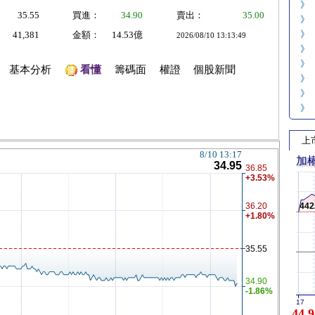
》
35.55
買進：
34.90
賣出：
35.00
》
》
41,381
金額：
14.53億
2026/08/10 13:13:49
》
》
基本分析
看懂
籌碼面
權證
個股新聞
》
》
》
上
加
442
17
44,9