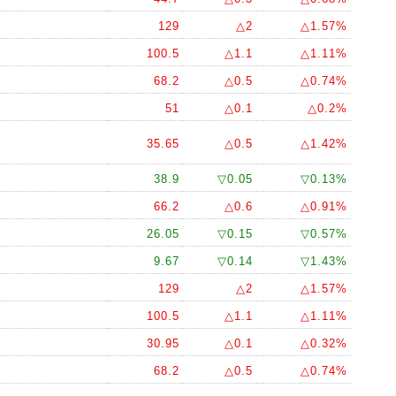
129
△2
△1.57%
100.5
△1.1
△1.11%
68.2
△0.5
△0.74%
51
△0.1
△0.2%
35.65
△0.5
△1.42%
38.9
▽0.05
▽0.13%
66.2
△0.6
△0.91%
26.05
▽0.15
▽0.57%
9.67
▽0.14
▽1.43%
129
△2
△1.57%
100.5
△1.1
△1.11%
30.95
△0.1
△0.32%
68.2
△0.5
△0.74%