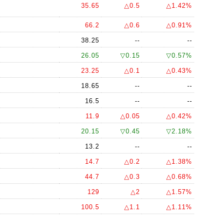
35.65
△0.5
△1.42%
66.2
△0.6
△0.91%
38.25
--
--
26.05
▽0.15
▽0.57%
23.25
△0.1
△0.43%
18.65
--
--
16.5
--
--
11.9
△0.05
△0.42%
20.15
▽0.45
▽2.18%
13.2
--
--
14.7
△0.2
△1.38%
44.7
△0.3
△0.68%
129
△2
△1.57%
100.5
△1.1
△1.11%