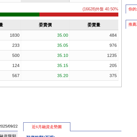
你的
推薦
5/09/22
近6月融資走勢圖
融資限額