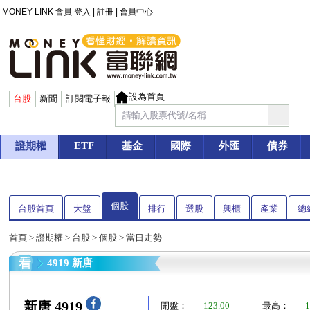
MONEY LINK 會員
登入
|
註冊
|
會員中心
設為首頁
台股
新聞
訂閱電子報
ETF
證期權
基金
國際
外匯
債券
個股
台股首頁
大盤
排行
選股
興櫃
產業
總
首頁
>
證期權
>
台股
>
個股
> 當日走勢
4919 新唐
新唐 4919
開盤：
123.00
最高：
1