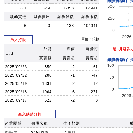
融資餘額(百張
500
271
249
6358
104941
融券買進
融券賣出
融券餘額
融券限額
250
6
0
136
104941
0
2026
單位：張數
法人持股
外資
投信
自營商
近6月融券
日期
買賣超
買賣超
買賣超
融券餘額(百張
100
2025/09/23
350
-2
-61
2025/09/22
288
-1
-47
50
2025/09/19
-1331
-2
-12
0
2025/09/18
1964
-6
271
2026
2025/09/17
522
-2
8
產業供銷分析
產業關係
個股名稱
生產類別
競爭者
2458義隆
IC設計