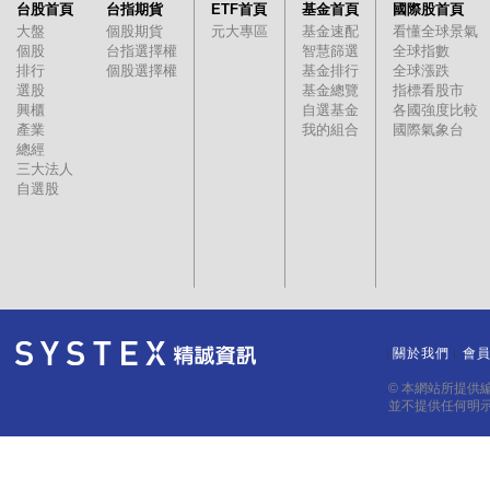
台股首頁
台指期貨
ETF首頁
基金首頁
國際股首頁
大盤
個股期貨
元大專區
基金速配
看懂全球景氣
個股
台指選擇權
智慧篩選
全球指數
排行
個股選擇權
基金排行
全球漲跌
選股
基金總覽
指標看股市
興櫃
自選基金
各國強度比較
產業
我的組合
國際氣象台
總經
三大法人
自選股
關於我們
會
｜
｜
© 本網站所提供
並不提供任何明