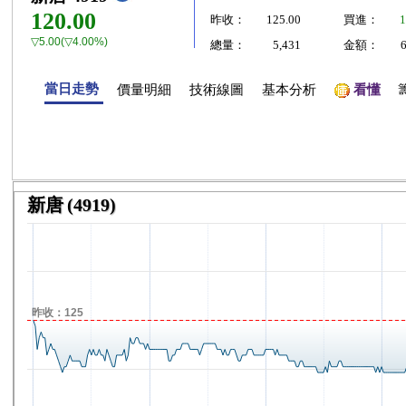
120.00
昨收：
125.00
買進：
1
▽5.00(▽4.00%)
總量：
5,431
金額：
當日走勢
價量明細
技術線圖
基本分析
看懂