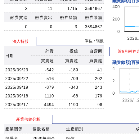
融資餘額(百張
400
2
11
1715
3594867
融券買進
融券賣出
融券餘額
融券限額
200
0
0
3
3594867
0
2026
單位：張數
法人持股
外資
投信
自營商
近6月融券
日期
買賣超
買賣超
買賣超
融券餘額(百張
4
2025/09/23
-542
-189
41
2025/09/22
516
709
202
2
2025/09/19
-879
-343
243
0
2025/09/18
1110
-68
179
2026/…
2025/09/17
-4494
1190
98
產業供銷分析
產業關係
個股名稱
生產類別
競爭者
2880華南金
投信