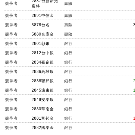
2887台新新光
競爭者
壽險
庚特一
競爭者
2891中信金
壽險
競爭者
5878台名
壽險
競爭者
5880合庫金
壽險
競爭者
2801彰銀
銀行
競爭者
2812台中銀
銀行
競爭者
2834臺企銀
銀行
競爭者
2836高雄銀
銀行
競爭者
2838聯邦銀
銀行
競爭者
2845遠東銀
銀行
競爭者
2849安泰銀
銀行
競爭者
2880華南金
銀行
競爭者
2881富邦金
銀行
競爭者
2882國泰金
銀行