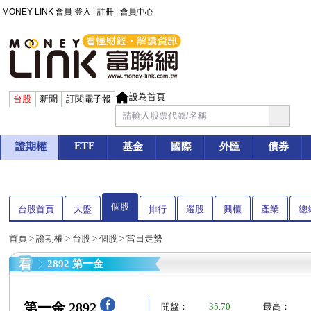
MONEY LINK 會員
登入
|
註冊
|
會員中心
設為首頁
台股
新聞
訂閱電子報
ETF
證期權
基金
國際
外匯
債券
個股
台股首頁
大盤
排行
選股
興櫃
產業
總
首頁
>
證期權
>
台股
>
個股
> 當日走勢
2892 第一金
第一金 2892
開盤：
35.70
最高：