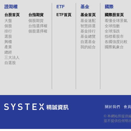
證期權
ETF
基金
國際
台股首頁
台指期貨
ETF首頁
基金首頁
國際股首頁
大盤
個股期貨
基金速配
看懂全球景氣
個股
台指選擇權
智慧篩選
全球指數
排行
個股選擇權
基金排行
全球漲跌
選股
基金總覽
指標看股市
興櫃
自選基金
各國強度比較
產業
我的組合
國際氣象台
總經
三大法人
自選股
關於我們
會
｜
｜
© 本網站所提供
並不提供任何明