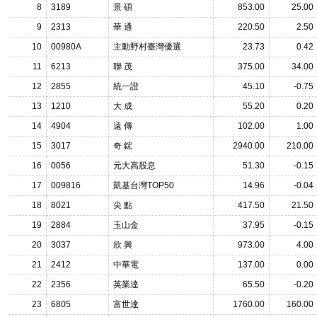
8
3189
景 碩
853.00
25.00
9
2313
華 通
220.50
2.50
10
00980A
主動野村臺灣優選
23.73
0.42
11
6213
聯 茂
375.00
34.00
12
2855
統一證
45.10
-0.75
13
1210
大 成
55.20
0.20
14
4904
遠 傳
102.00
1.00
15
3017
奇 鋐
2940.00
210.00
16
0056
元大高股息
51.30
-0.15
17
009816
凱基台灣TOP50
14.96
-0.04
18
8021
尖 點
417.50
21.50
19
2884
玉山金
37.95
-0.15
20
3037
欣 興
973.00
4.00
21
2412
中華電
137.00
0.00
22
2356
英業達
65.50
-0.20
23
6805
富世達
1760.00
160.00