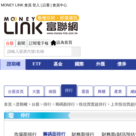
MONEY LINK 會員
登入
|
註冊
|
會員中心
設為首頁
台股
新聞
訂閱電子報
ETF
證期權
基金
國際
外匯
債券
排行
台股首頁
大盤
個股
選股
興櫃
產業
總
首頁
>
證期權
>
台股
> 排行 > 籌碼面排行 > 投信買賣超排行 > 上市投信買超
排行
籌碼面排行
市場面排行
財務面排行
財務面(財訊預估