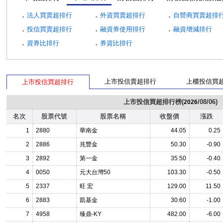
．
．
．
法人買賣超排行
外資買賣超排行
自營商買賣超排
．
．
．
投信買賣超排行
融資券使用排行
融資增減排行
．
．
資券比排行
券資比排行
上市投信賣超排行
上櫃投信買
上市投信買超排行
上市投信買超排行榜(
/08/06)
2026
名次
股票代號
股票名稱
收盤價
漲跌
1
2880
華南金
44.05
0.25
2
2886
兆豐金
50.30
-0.90
3
2892
第一金
35.50
-0.40
4
0050
元大台灣50
103.30
-0.50
5
2337
旺 宏
129.00
11.50
6
2883
凱基金
30.60
-1.00
7
4958
臻鼎-KY
482.00
-6.00